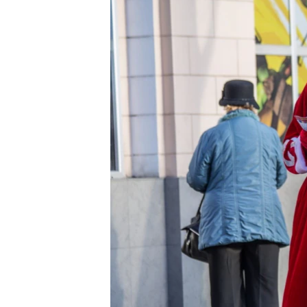
ПОБЕДИТЕЛЕЙ НЕ СУДЯТ?
КРЫМ.НЕПОКОРЕННЫЙ
ELIFBE
УКРАИНСКАЯ ПРОБЛЕМА КРЫМА