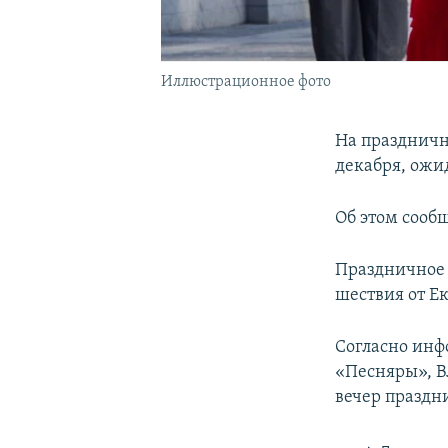
Иллюстрационное фото
На праздничн
декабря, ожи
Об этом сооб
Праздничное 
шествия от Е
Согласно инф
«Песняры», В
вечер празд