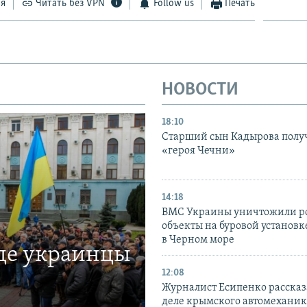
ся
Читать без VPN
Follow us
Печать
НОВОСТИ
18:10
Старший сын Кадырова полу
«героя Чечни»
14:18
ВМС Украины уничтожили р
объекты на буровой установ
в Черном море
где украинцы
12:08
Журналист Есипенко рассказ
деле крымского автомехани