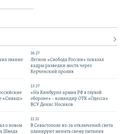
16:27
чил звание
Легион «Свобода России» показал
кадры разведки моста через
Керченский пролив
13:27
оссийские
«На Кинбурне армия РФ в глухой
ке «Сиваш»
обороне» – командир ОТК «Одесса»
ВСУ Денис Носиков
11:11
ал о новом
В Севастополе из-за отключений света
ка Шведа
планируют менять схему питания