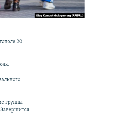
тополе 20
оля.
вального
ие группы
. Завершится