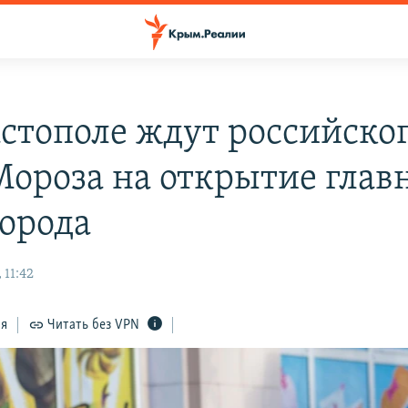
астополе ждут российско
Мороза на открытие глав
города
 11:42
ся
Читать без VPN