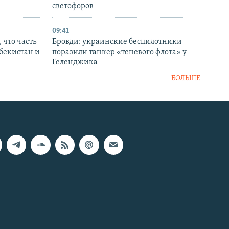
светофоров
09:41
 что часть
Бровди: украинские беспилотники
збекистан и
поразили танкер «теневого флота» у
Геленджика
БОЛЬШЕ