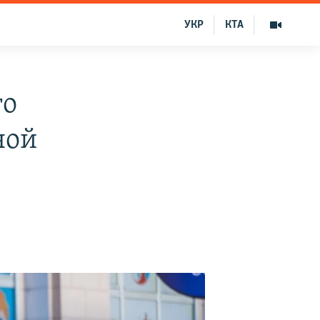
УКР
КТА
го
ной