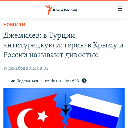
Доступность
ссылки
Вернуться
НОВОСТИ
к
НОВОСТИ
Джемилев: в Турции
основному
СПЕЦПРОЕКТЫ
содержанию
антитурецкую истерию в Крыму и
ВОДА
Вернутся
ГРУЗ 200
России называют дикостью
к
ИСТОРИЯ
КАРТА ВОЕННЫХ ОБЪЕКТОВ КРЫМА
главной
19 декабря 2015, 08:02
ЕЩЕ
11 ЛЕТ ОККУПАЦИИ КРЫМА. 11 ИСТОРИЙ СОПРОТИВЛЕНИЯ
навигации
Вернутся
Поделиться
Читать без VPN
РАДІО СВОБОДА
ИНТЕРАКТИВ
к
КАК ОБОЙТИ БЛОКИРОВКУ
ИНФОГРАФИКА
поиску
ТЕЛЕПРОЕКТ КРЫМ.РЕАЛИИ
Українською
СОВЕТЫ ПРАВОЗАЩИТНИКОВ
Qırımtatar
ПРОПАВШИЕ БЕЗ ВЕСТИ