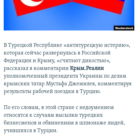
ПРИСОЕДИНЯЙТЕСЬ!
ПОБЕДИТЕЛЕЙ НЕ СУДЯТ?
КРЫМ.НЕПОКОРЕННЫЙ
ELIFBE
УКРАИНСКАЯ ПРОБЛЕМА КРЫМА
В Турецкой Республике «антитурецкую истерию»,
Все сайты RFE/RL
которая сейчас развернулась в Российской
Федерации и Крыму, «считают дикостью»,
рассказал в комментарии
Крым.Реалии
уполномоченный президента Украины по делам
крымских татар Мустафа Джемилев, комментируя
результаты рабочей поездки в Турцию.
По его словам, в этой стране с недоумением
относятся к случаям высылки турецких
бизнесменов и обвинениям в шпионаже людей,
учившихся в Турции.