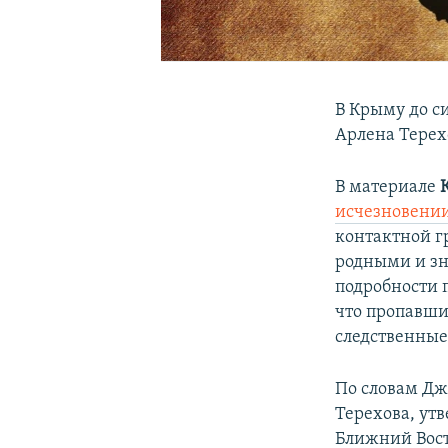
В Крыму до с
Арлена Терех
В материале
исчезновении
контактной г
родными и зн
подробности 
что пропавши
следственные
По словам Дж
Терехова, ут
Ближний Вост