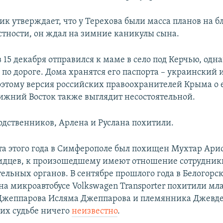
к утверждает, что у Терехова были масса планов на 
астности, он ждал на зимние каникулы сына.
 15 декабря отправился к маме в село под Керчью, одна
 по дороге. Дома хранятся его паспорта – украинский 
поэтому версия российских правоохранителей Крыма о 
лижний Восток также выглядит несостоятельной.
дственников, Арлена и Руслана похитили.
ста этого года в Симферополе был похищен Мухтар Ари
идцев, к произошедшему имеют отношение сотрудник
ельных органов. В сентябре прошлого года в Белогорс
на микроавтобусе Volkswagen Transporter похитили м
жеппарова Исляма Джеппарова и племянника Джевде
 их судьбе ничего
неизвестно
.