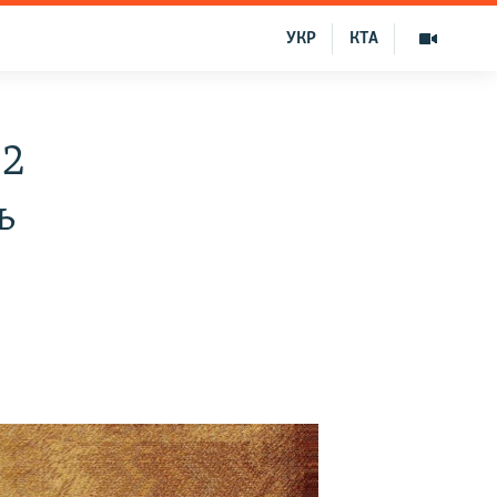
УКР
КТА
 2
ь