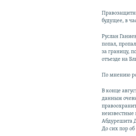
Правозащитни
будущее, в ч
Руслан Ганиев
попал, пропал
за границу, 
отъезде на Б
По мнению ро
В конце авгу
данным очев
правоохранит
неизвестные 
Абдурешита Д
До сих пор об