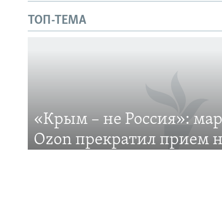
Українською
ТОП-ТЕМА
Qırımtatar
ПРИСОЕДИНЯЙТЕСЬ!
«Крым – не Россия»: ма
Все сайты RFE/RL
Ozon прекратил прием н
на Крымском полуостро
Российский маркетплейс Ozon отказывается до
Крым? В чем причина?