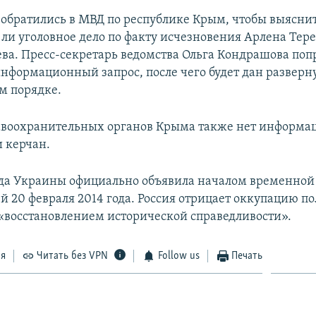
обратились в МВД по республике Крым, чтобы выяснит
 ли уголовное дело по факту исчезновения Арлена Тере
ева. Пресс-секретарь ведомства Ольга Кондрашова поп
информационный запрос, после чего будет дан разверну
м порядке.
авоохранительных органов Крыма также нет информа
 керчан.
да Украины официально объявила началом временной
й 20 февраля 2014 года. Россия отрицает оккупацию по
 «восстановлением исторической справедливости».
ся
Читать без VPN
Follow us
Печать