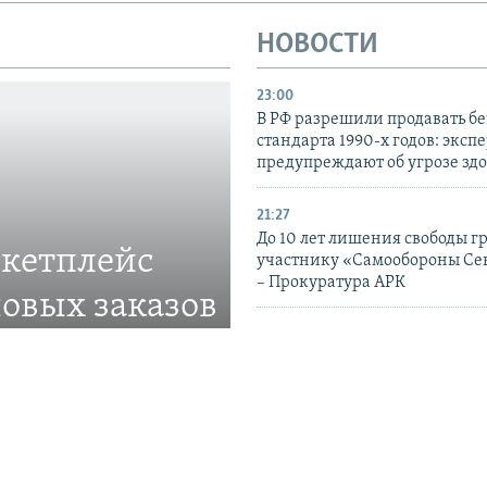
НОВОСТИ
23:00
В РФ разрешили продавать б
стандарта 1990-х годов: эксп
предупреждают об угрозе зд
21:27
До 10 лет лишения свободы г
ркетплейс
участнику «Самообороны Се
– Прокуратура АРК
овых заказов
19:42
ве
Удары РФ по Украине имеют
«катастрофические последст
ставлять товары в
гражданских – миссия ООН
17:18