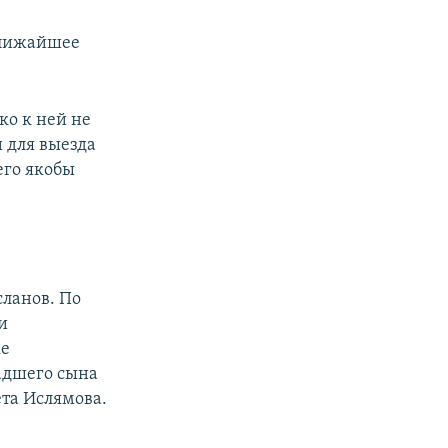
ближайшее
ко к ней не
и для выезда
его якобы
сланов. По
и
ке
ладшего сына
та Ислямова.