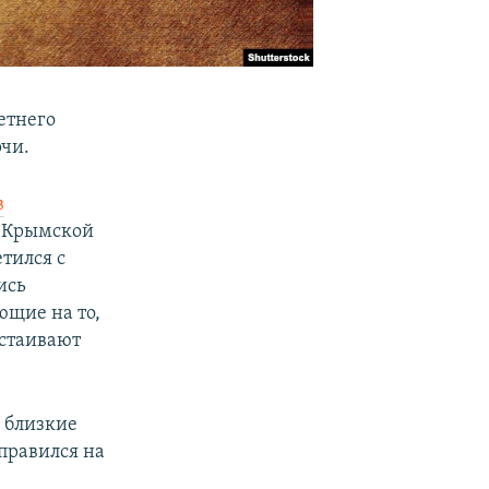
етнего
рчи.
в
р Крымской
тился с
ись
ющие на то,
астаивают
 близкие
правился на