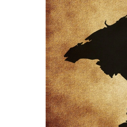
ПОБЕДИТЕЛЕЙ НЕ СУДЯТ?
КРЫМ.НЕПОКОРЕННЫЙ
ELIFBE
УКРАИНСКАЯ ПРОБЛЕМА КРЫМА