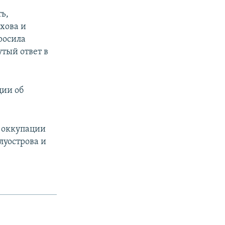
ь,
хова и
росила
тый ответ в
ции об
 оккупации
луострова и