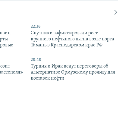
22:36
ензин
Спутники зафиксировали рост
ерты
крупного нефтяного пятна возле порта
оровью
Тамань в Краснодарском крае РФ
20:40
розит
Турция и Ирак ведут переговоры об
вастополя»
альтернативе Ормузскому проливу для
поставок нефти
18:05
Германия расследует «очень
вия» для
серьезные» инциденты около
украинского самолета и рейса DHL в
Лейпциге
16:45