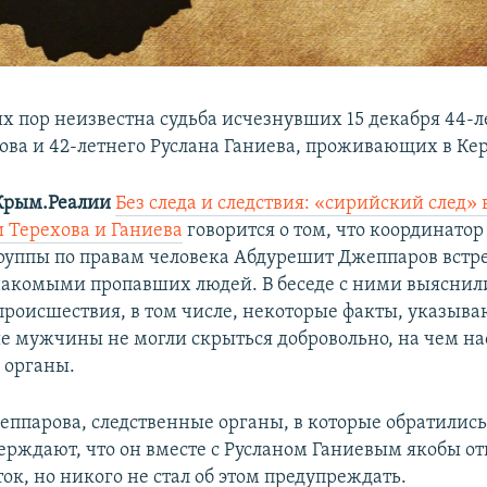
их пор неизвестна судьба исчезнувших 15 декабря 44-л
ова и 42-летнего Руслана Ганиева, проживающих в Ке
Крым.Реалии
Без следа и следствия: «сирийский след» 
 Терехова и Ганиева
говорится о том, что координато
руппы по правам человека Абдурешит Джеппаров встре
акомыми пропавших людей. В беседе с ними выяснил
происшествия, в том числе, некоторые факты, указыва
е мужчины не могли скрыться добровольно, на чем н
 органы.
еппарова, следственные органы, в которые обратились
верждают, что он вместе с Русланом Ганиевым якобы от
ок, но никого не стал об этом предупреждать.