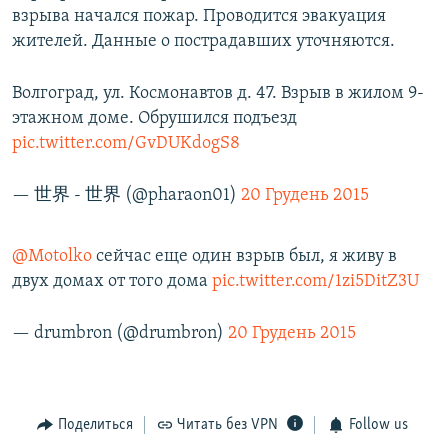
взрыва начался пожар. Проводится эвакуация
ПРИСОЕДИНЯЙТЕСЬ!
ПОБЕДИТЕЛЕЙ НЕ СУДЯТ?
жителей. Данные о пострадавших уточняются.
КРЫМ.НЕПОКОРЕННЫЙ
ELIFBE
Волгоград, ул. Космонавтов д. 47. Взрыв в жилом 9-
этажном доме. Обрушился подъезд
УКРАИНСКАЯ ПРОБЛЕМА КРЫМА
pic.twitter.com/GvDUKdogS8
Все сайты RFE/RL
— 世界 - 世界 (@pharaon01)
20 Грудень 2015
@Motolko
сейчас еще один взрыв был, я живу в
двух домах от того дома
pic.twitter.com/1zi5DitZ3U
— drumbron (@drumbron)
20 Грудень 2015
Поделиться
Читать без VPN
Follow us