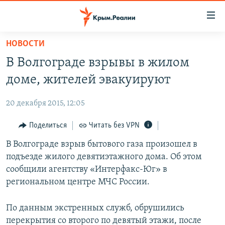
Доступность
ссылки
Вернуться
НОВОСТИ
к
НОВОСТИ
В Волгограде взрывы в жилом
основному
СПЕЦПРОЕКТЫ
содержанию
доме, жителей эвакуируют
ВОДА
Вернутся
ГРУЗ 200
к
20 декабря 2015, 12:05
ИСТОРИЯ
КАРТА ВОЕННЫХ ОБЪЕКТОВ КРЫМА
главной
ЕЩЕ
Поделиться
Читать без VPN
11 ЛЕТ ОККУПАЦИИ КРЫМА. 11 ИСТОРИЙ СОПРОТИВЛЕНИЯ
навигации
Вернутся
РАДІО СВОБОДА
В Волгограде взрыв бытового газа произошел в
ИНТЕРАКТИВ
к
подъезде жилого девятиэтажного дома. Об этом
КАК ОБОЙТИ БЛОКИРОВКУ
ИНФОГРАФИКА
поиску
сообщили агентству «Интерфакс-Юг» в
ТЕЛЕПРОЕКТ КРЫМ.РЕАЛИИ
региональном центре МЧС России.
Українською
СОВЕТЫ ПРАВОЗАЩИТНИКОВ
Qırımtatar
По данным экстренных служб, обрушились
ПРОПАВШИЕ БЕЗ ВЕСТИ
перекрытия со второго по девятый этажи, после