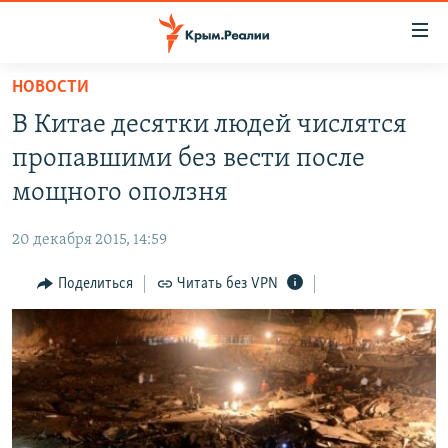
Доступность
ссылки
Вернуться
НОВОСТИ
к
НОВОСТИ
В Китае десятки людей числятся
основному
СПЕЦПРОЕКТЫ
содержанию
пропавшими без вести после
ВОДА
Вернутся
ГРУЗ 200
мощного оползня
к
ИСТОРИЯ
КАРТА ВОЕННЫХ ОБЪЕКТОВ КРЫМА
главной
20 декабря 2015, 14:59
ЕЩЕ
11 ЛЕТ ОККУПАЦИИ КРЫМА. 11 ИСТОРИЙ СОПРОТИВЛЕНИЯ
навигации
Вернутся
Поделиться
Читать без VPN
РАДІО СВОБОДА
ИНТЕРАКТИВ
к
КАК ОБОЙТИ БЛОКИРОВКУ
ИНФОГРАФИКА
поиску
ТЕЛЕПРОЕКТ КРЫМ.РЕАЛИИ
Українською
СОВЕТЫ ПРАВОЗАЩИТНИКОВ
Qırımtatar
ПРОПАВШИЕ БЕЗ ВЕСТИ