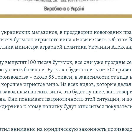
 украинских магазинов, в преддверии новогодних пра
тысяч бутылок игристого вина «Новый Свет». Об этом
К
ветник министра аграрной политики Украины Алексан
у выпустят 100 тысяч бутылок, все они уже проданы с
кту очень большой. Бутылка будет стоить не 100 гривен,
оизводства – около 85 гривен, в зависимости от вида 
о хорошее игристое вино. Из всех видов, которые делал
 завод шампанских вин», это будет лучшее, как говор
ода. Они понимают патриотичность этой ситуации, и п
идирчиво к этому напитку будут относиться покупатели
атил внимание на юридическую законность производс