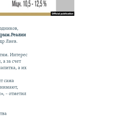
здников,
рым.Реалии
др Лиев.
етям. Интерес
 а за счет
напитка, а их
ит сама
онимают,
», – отметил
тва