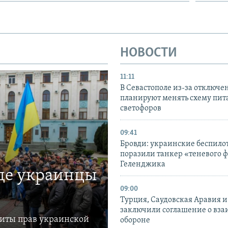
НОВОСТИ
11:11
В Севастополе из-за отключе
планируют менять схему пит
светофоров
09:41
Бровди: украинские беспил
поразили танкер «теневого ф
Геленджика
где украинцы
09:00
Турция, Саудовская Аравия 
заключили соглашение о вз
щиты прав украинской
обороне