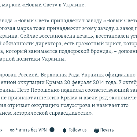
д маркой «Новый Свет» в Украине.
авода «Новый Свет» принадлежат заводу «Новый Свет»,
орговая марка тоже принадлежит этому заводу, а завод
краина. Сейчас восстановлена печать, восстановлен ус
обязанности директора, есть грамотный юрист, котор
а, который занимается поддержкой бренда», – дополн
арной политики Украины.
рован Россией. Верховная Рада Украины официально
енной оккупации Крыма 20 февраля 2014 года. 7 октябр
раины Петр Порошенко подписал соответствующий за
 не признают аннексию Крыма и ввели ряд экономич
сия отрицает оккупацию полуострова и называет это
нием исторической справедливости».
ся
Читать без VPN
Follow us
Печать