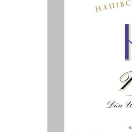
ПОБЕДИТЕЛЕЙ НЕ СУДЯТ?
КРЫМ.НЕПОКОРЕННЫЙ
ELIFBE
УКРАИНСКАЯ ПРОБЛЕМА КРЫМА