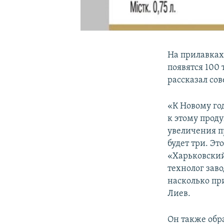
На прилавках
появятся 100 
рассказал со
«К Новому год
к этому проду
увеличения пр
будет три. Эт
«Харьковский
технолог зав
насколько пр
Лиев.
Он также обр