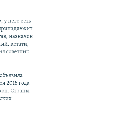
 у него есть
 принадлежит
тав, назначен
ый, кстати,
ил советник
 объявила
я 2015 года
кон. Страны
еских