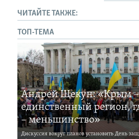
ЧИТАЙТЕ ТАКЖЕ:
ТОП-ТЕМА
Андрей Щекун: «Крым –
единственный регион, 
– меньшинство»
Дискуссия вокруг планов установить День за