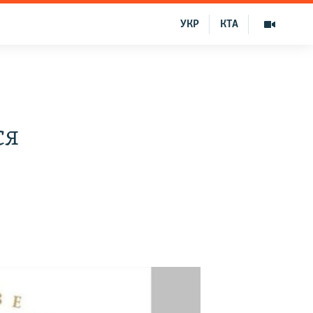
УКР
КТА
ся