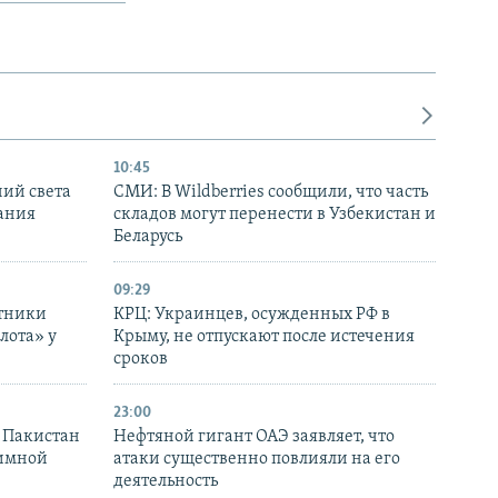
10:45
ний света
СМИ: В Wildberries сообщили, что часть
ания
складов могут перенести в Узбекистан и
Беларусь
09:29
отники
КРЦ: Украинцев, осужденных РФ в
лота» у
Крыму, не отпускают после истечения
сроков
23:00
и Пакистан
Нефтяной гигант ОАЭ заявляет, что
аимной
атаки существенно повлияли на его
деятельность