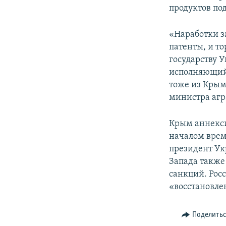
продуктов по
«Наработки з
патенты, и т
государству У
исполняющий 
тоже из Крым
министра агр
Крым аннекси
началом врем
президент Ук
Запада также
санкций. Рос
«восстановле
Поделить