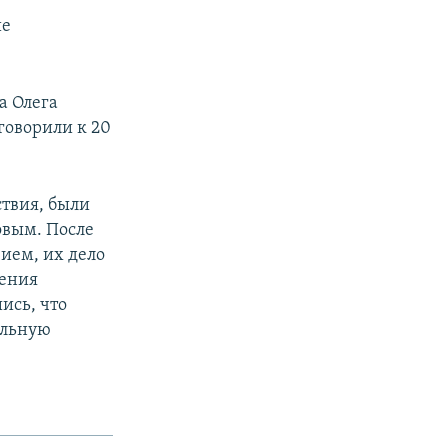
ие
а Олега
говорили к 20
ствия, были
овым. После
вием, их дело
шения
ись, что
ельную