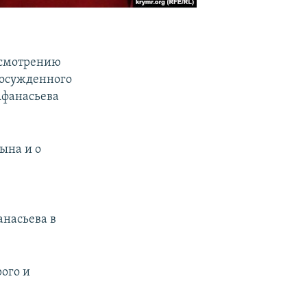
ссмотрению
 осужденного
 Афанасьева
сына и о
анасьева в
рого и