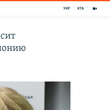
УКР
КТА
осит
олонию