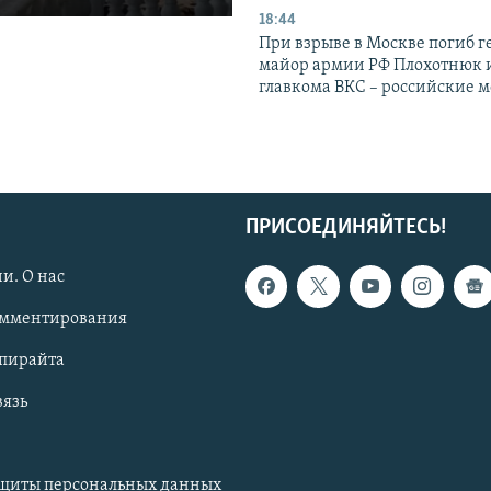
18:44
При взрыве в Москве погиб г
майор армии РФ Плохотнюк и
главкома ВКС – российские 
ПРИСОЕДИНЯЙТЕСЬ!
и. О нас
омментирования
опирайта
вязь
ащиты персональных данных