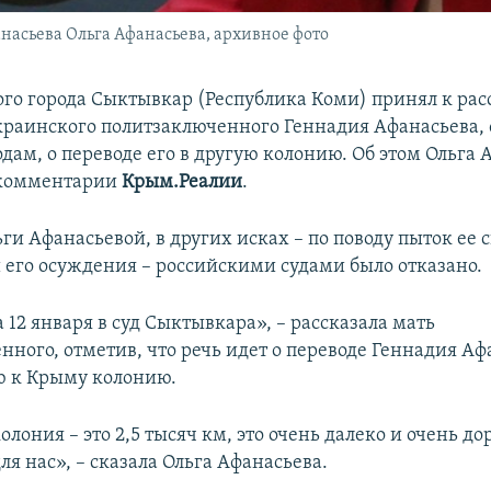
асьева Ольга Афанасьева, архивное фото
ого города Сыктывкар (Республика Коми) принял к ра
краинского политзаключенного Геннадия Афанасьева,
годам, о переводе его в другую колонию. Об этом Ольга
 комментарии
Крым.Реалии
.
ги Афанасьевой, в других исках – по поводу пыток ее 
 его осуждения – российскими судами было отказано.
 12 января в суд Сыктывкара», – рассказала мать
нного, отметив, что речь идет о переводе Геннадия Аф
ю к Крыму колонию.
ония – это 2,5 тысяч км, это очень далеко и очень до
я нас», – сказала Ольга Афанасьева.