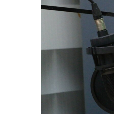
ПОБЕДИТЕЛЕЙ НЕ СУДЯТ?
КРЫМ.НЕПОКОРЕННЫЙ
ELIFBE
УКРАИНСКАЯ ПРОБЛЕМА КРЫМА