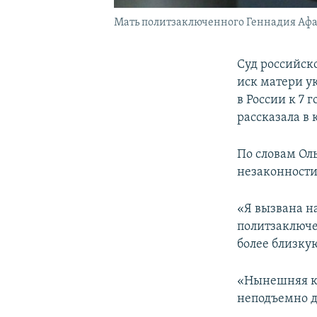
Мать политзаключенного Геннадия Афан
Суд российск
иск матери у
в России к 7 
рассказала в
По словам Оль
незаконности
«Я вызвана на
политзаключе
более близку
«Нынешняя кол
неподъемно дл