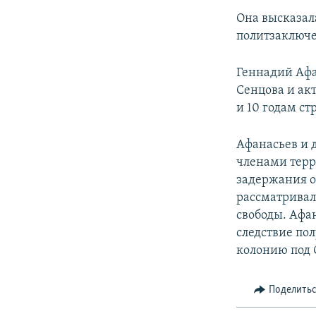
Она высказала
политзаключе
Геннадий Афа
Сенцова и ак
и 10 годам ст
Афанасьев и 
членами терр
задержания об
рассматривал
свободы. Афан
следствие по
колонию под
Поделить