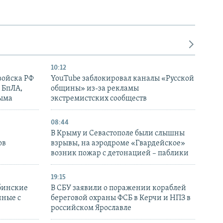
10:12
войска РФ
YouTube заблокировал каналы «Русской
 БпЛА,
общины» из-за рекламы
рыма
экстремистских сообществ
08:44
В Крыму и Севастополе были слышны
ов
взрывы, на аэродроме «Гвардейское»
возник пожар с детонацией – паблики
19:15
бинские
В СБУ заявили о поражении кораблей
нные с
береговой охраны ФСБ в Керчи и НПЗ в
российском Ярославле