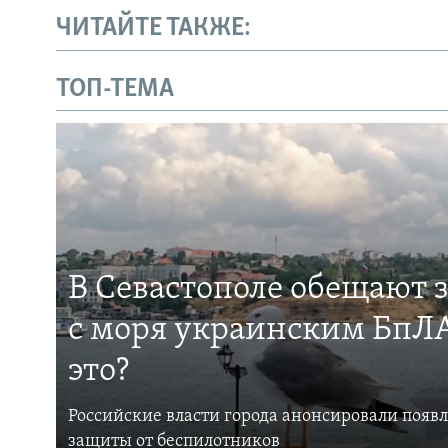
ЧИТАЙТЕ ТАКЖЕ:
ТОП-ТЕМА
В Севастополе обещают 
с моря украинским БпЛА
это?
Российские власти города анонсировали появ
защиты от беспилотников