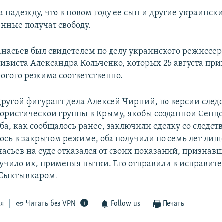
 надежду, что в новом году ее сын и другие украинск
нные получат свободу.
насьев был свидетелем по делу украинского режиссер
тивиста Александра Кольченко, которых 25 августа при
рогого режима соответственно.
другой фигурант дела Алексей Чирний, по версии след
ористической группы в Крыму, якобы созданной Сенц
а, как сообщалось ранее, заключили сделку со следст
ось в закрытом режиме, оба получили по семь лет ли
асьев на суде отказался от своих показаний, признавш
лучило их, применяя пытки. Его отправили в исправит
 Сыктывкаром.
ся
Читать без VPN
Follow us
Печать