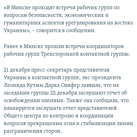
ПРИСОЕДИНЯЙТЕСЬ!
ПОБЕДИТЕЛЕЙ НЕ СУДЯТ?
«В Минске проходят встречи рабочих групп по
вопросам безопасности, экономических и
КРЫМ.НЕПОКОРЕННЫЙ
гуманитарных аспектов урегулирования на востоке
ELIFBE
Украины», – говорится в сообщении.
УКРАИНСКАЯ ПРОБЛЕМА КРЫМА
Ранее в Минске прошли встречи координаторов
Все сайты RFE/RL
рабочих групп Трехсторонней контактной группы.
21 декабря пресс-секретарь представителя
Украины в контактной группе, экс-президента
Леонида Кучмы Дарка Олифер заявила, что на
заседании группы 22 декабря заслушают отчет об
освобождении пленных. Также она сообщила, что
планируется заслушать отчет представителей
Общего центра по контролю и координации
вопросов прекращении огня и стабилизации линии
разграничения сторон.