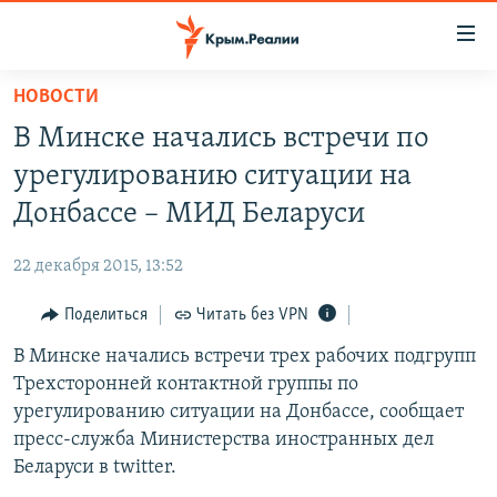
Доступность
ссылки
Вернуться
НОВОСТИ
к
НОВОСТИ
В Минске начались встречи по
основному
СПЕЦПРОЕКТЫ
содержанию
урегулированию ситуации на
ВОДА
Вернутся
ГРУЗ 200
Донбассе – МИД Беларуси
к
ИСТОРИЯ
КАРТА ВОЕННЫХ ОБЪЕКТОВ КРЫМА
главной
22 декабря 2015, 13:52
ЕЩЕ
11 ЛЕТ ОККУПАЦИИ КРЫМА. 11 ИСТОРИЙ СОПРОТИВЛЕНИЯ
навигации
Вернутся
Поделиться
Читать без VPN
РАДІО СВОБОДА
ИНТЕРАКТИВ
к
В Минске начались встречи трех рабочих подгрупп
КАК ОБОЙТИ БЛОКИРОВКУ
ИНФОГРАФИКА
поиску
Трехсторонней контактной группы по
ТЕЛЕПРОЕКТ КРЫМ.РЕАЛИИ
урегулированию ситуации на Донбассе, сообщает
Українською
пресс-служба Министерства иностранных дел
СОВЕТЫ ПРАВОЗАЩИТНИКОВ
Qırımtatar
Беларуси в twitter.
ПРОПАВШИЕ БЕЗ ВЕСТИ