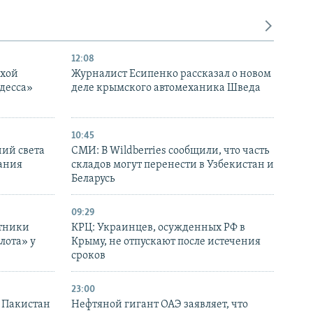
12:08
ухой
Журналист Есипенко рассказал о новом
десса»
деле крымского автомеханика Шведа
10:45
ний света
СМИ: В Wildberries сообщили, что часть
ания
складов могут перенести в Узбекистан и
Беларусь
09:29
отники
КРЦ: Украинцев, осужденных РФ в
лота» у
Крыму, не отпускают после истечения
сроков
23:00
и Пакистан
Нефтяной гигант ОАЭ заявляет, что