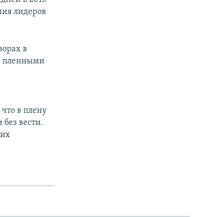
ния лидеров
ворах в
на пленными
что в плену
 без вести.
ких