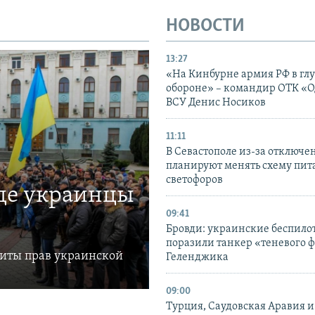
НОВОСТИ
13:27
«На Кинбурне армия РФ в гл
обороне» – командир ОТК «О
ВСУ Денис Носиков
11:11
В Севастополе из-за отключе
планируют менять схему пит
светофоров
где украинцы
09:41
Бровди: украинские беспил
поразили танкер «теневого ф
щиты прав украинской
Геленджика
09:00
Турция, Саудовская Аравия 