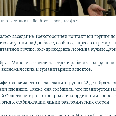
нию ситуации на Донбассе, архивное фото
алось заседание Трехсторонней контактной группы по
ию ситуации на Донбассе, сообщила пресс-секретарь 
нтактной группе, экс-президента Леонида Кучмы Дарк
абря в Минске состоялись встречи рабочих подгрупп по
, экономических и гуманитарных аспектов.
ифер заявила, что на заседании группы 22 декабря зас
нии пленных. Также она сообщила, что планируется за
ей Общего центра по контролю и координации вопросо
огня и стабилизации линии разграничения сторон.
Трехсторонней контактной группы в Минске будет после