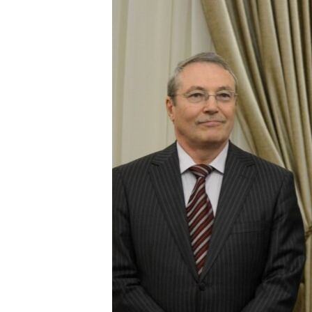
ПОБЕДИТЕЛЕЙ НЕ СУДЯТ?
КРЫМ.НЕПОКОРЕННЫЙ
ELIFBE
УКРАИНСКАЯ ПРОБЛЕМА КРЫМА