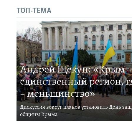
ТОП-ТЕМА
Андрей Щекун: «Крым –
единственный регион, 
– меньшинство»
Дискуссия вокруг планов установить День за
общины Крыма