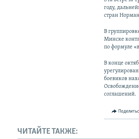
году, дальне
стран Норман
В группировке
Минске конта
по формуле «
В конце октя
урегулирован
боевиков нах
Освобождение
соглашений.
Поделить
ЧИТАЙТЕ ТАКЖЕ: