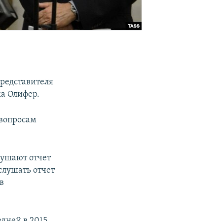
представителя
а Олифер.
 вопросам
лушают отчет
слушать отчет
в
дней в 2015