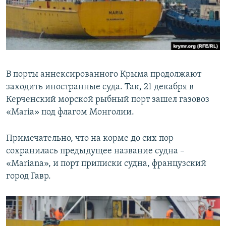
ПРИСОЕДИНЯЙТЕСЬ!
ПОБЕДИТЕЛЕЙ НЕ СУДЯТ?
КРЫМ.НЕПОКОРЕННЫЙ
ELIFBE
УКРАИНСКАЯ ПРОБЛЕМА КРЫМА
В порты аннексированного Крыма продолжают
Все сайты RFE/RL
заходить иностранные суда. Так, 21 декабря в
Керченский морской рыбный порт зашел газовоз
«Maria» под флагом Монголии.
Примечательно, что на корме до сих пор
сохранилась предыдущее название судна –
«Mariana», и порт приписки судна, французский
город Гавр.