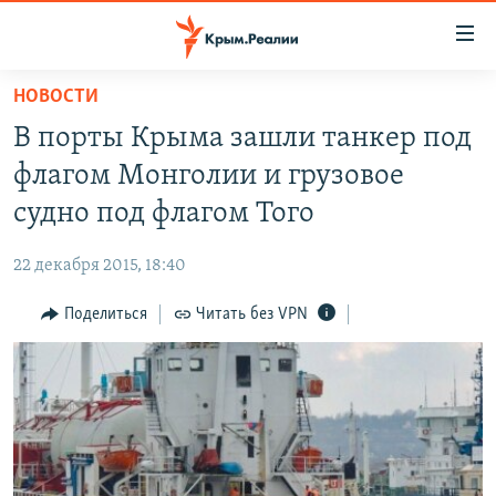
Доступность
ссылки
Вернуться
НОВОСТИ
к
НОВОСТИ
В порты Крыма зашли танкер под
основному
СПЕЦПРОЕКТЫ
содержанию
флагом Монголии и грузовое
ВОДА
Вернутся
ГРУЗ 200
судно под флагом Того
к
ИСТОРИЯ
КАРТА ВОЕННЫХ ОБЪЕКТОВ КРЫМА
главной
22 декабря 2015, 18:40
ЕЩЕ
11 ЛЕТ ОККУПАЦИИ КРЫМА. 11 ИСТОРИЙ СОПРОТИВЛЕНИЯ
навигации
Вернутся
Поделиться
Читать без VPN
РАДІО СВОБОДА
ИНТЕРАКТИВ
к
КАК ОБОЙТИ БЛОКИРОВКУ
ИНФОГРАФИКА
поиску
ТЕЛЕПРОЕКТ КРЫМ.РЕАЛИИ
Українською
СОВЕТЫ ПРАВОЗАЩИТНИКОВ
Qırımtatar
ПРОПАВШИЕ БЕЗ ВЕСТИ