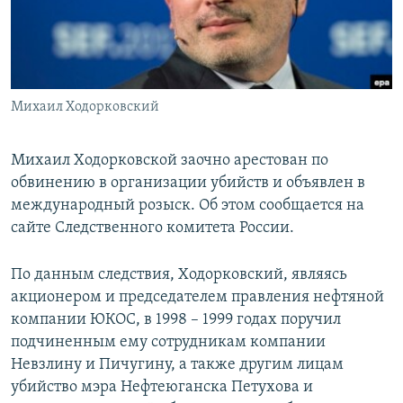
ПРИСОЕДИНЯЙТЕСЬ!
ПОБЕДИТЕЛЕЙ НЕ СУДЯТ?
КРЫМ.НЕПОКОРЕННЫЙ
ELIFBE
Михаил Ходорковский
УКРАИНСКАЯ ПРОБЛЕМА КРЫМА
Все сайты RFE/RL
Михаил Ходорковской заочно арестован по
обвинению в организации убийств и объявлен в
международный розыск. Об этом сообщается на
сайте Следственного комитета России.
По данным следствия, Ходорковский, являясь
акционером и председателем правления нефтяной
компании ЮКОС, в 1998 – 1999 годах поручил
подчиненным ему сотрудникам компании
Невзлину и Пичугину, а также другим лицам
убийство мэра Нефтеюганска Петухова и