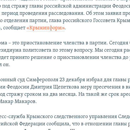
 под стражу главы российской администрации Феодо
 период проведения расследования. Об этом заявил пр
о отделения партии, глава российского Госсовета Кры
, сообщает
«Крыминформ»
.
ма – это приостановление членства в партии. Сегодня 
езидиума политсовета по этому вопросу. Мы сегодня р
удет принято решение о приостановлении членства до
л он.
онный суд Симферополя 23 декабря избрал для главы 
и Феодосии Дмитрия Щепеткова меру пресечения в в
д стражу сроком на два месяца. На такой же срок арес
Макар Макаров.
ресс-служба Крымского следственного управления След
сийской Федерации сообщила, что в отношении главы 