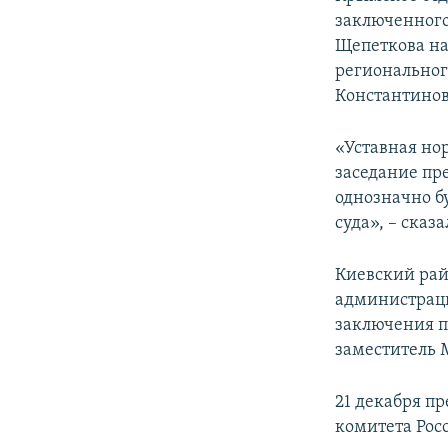
ПОБЕДИТЕЛЕЙ НЕ СУДЯТ?
заключенного
КРЫМ.НЕПОКОРЕННЫЙ
Щепеткова на
региональног
ELIFBE
Константинов
УКРАИНСКАЯ ПРОБЛЕМА КРЫМА
«Уставная нор
заседание пр
однозначно б
суда», – сказа
Киевский рай
администраци
заключения по
заместитель 
21 декабря п
комитета Рос