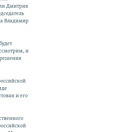
сии Дмитрия
едседатель
ма Владимир
будет
ассмотрим, и
 решения
российской
иде
тован и его
ственного
российской