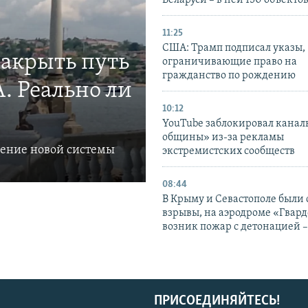
11:25
США: Трамп подписал указы,
закрыть путь
ограничивающие право на
гражданство по рождению
. Реально ли
10:12
YouTube заблокировал канал
общины» из-за рекламы
ление новой системы
экстремистских сообществ
08:44
В Крыму и Севастополе были
взрывы, на аэродроме «Гвар
возник пожар с детонацией 
ПРИСОЕДИНЯЙТЕСЬ!