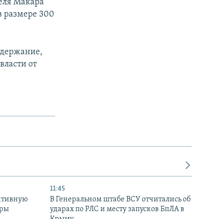
еля Макара
в размере 300
адержание,
власти от
11:45
ктивную
В Генеральном штабе ВСУ отчитались об
уры
ударах по РЛС и месту запусков БпЛА в
в
Крыму