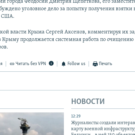
и города Феодосии Дмитрия Щепеткова, его заместит
буждено уголовное дело за попытку получения взятки 
в США.
ской власти Крыма Сергей Аксенов, комментируя их з
 в Крыму продолжается системная работа по очищению 
ов.
ся
Читать без VPN
Follow us
Печать
НОВОСТИ
12:29
Журналисты создали интера
карту военной инфраструкт
Беларуси – в ней 150 объекто