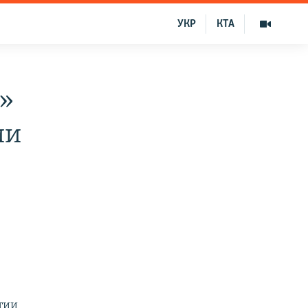
УКР
КТА
я»
ии
тии