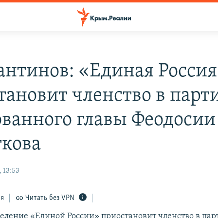
антинов: «Единая Росси
тановит членство в парт
ованного главы Феодосии
кова
 13:53
ся
Читать без VPN
еление «Единой России» приостановит членство в пар