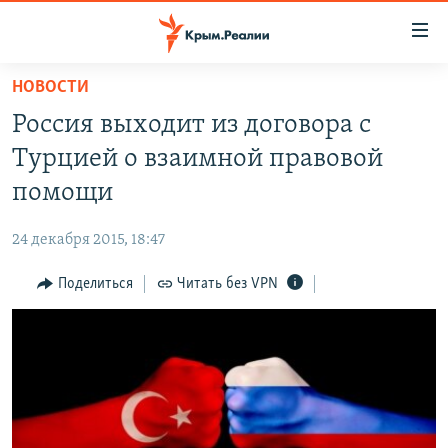
Доступность
ссылки
Вернуться
НОВОСТИ
к
НОВОСТИ
Россия выходит из договора с
основному
СПЕЦПРОЕКТЫ
содержанию
Турцией о взаимной правовой
ВОДА
Вернутся
ГРУЗ 200
помощи
к
ИСТОРИЯ
КАРТА ВОЕННЫХ ОБЪЕКТОВ КРЫМА
главной
24 декабря 2015, 18:47
ЕЩЕ
11 ЛЕТ ОККУПАЦИИ КРЫМА. 11 ИСТОРИЙ СОПРОТИВЛЕНИЯ
навигации
Вернутся
Поделиться
Читать без VPN
РАДІО СВОБОДА
ИНТЕРАКТИВ
к
КАК ОБОЙТИ БЛОКИРОВКУ
ИНФОГРАФИКА
поиску
ТЕЛЕПРОЕКТ КРЫМ.РЕАЛИИ
Українською
СОВЕТЫ ПРАВОЗАЩИТНИКОВ
Qırımtatar
ПРОПАВШИЕ БЕЗ ВЕСТИ