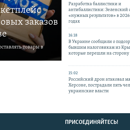
Разработка баллистики и
ркетплейс
антибаллистики: Зеленский
«нужных результатов» в 2026
овых заказов
годах
ве
16:18
В Украине сообщили о подоз
ставлять товары в
бывшим налоговикам из Кры
которые перешли на сторону
15:02
Российский дрон атаковал м
Херсоне, пострадали пять чел
украинские власти
ПРИСОЕДИНЯЙТЕСЬ!