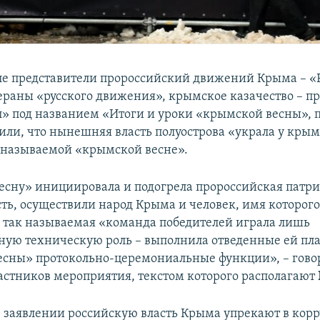
е представители пророссийский движений Крыма – «
ераны «русского движения», крымское казачество – п
л» под названием «Итоги и уроки «крымской весны», 
вили, что нынешняя власть полуострова «украла у крым
к называемой «крымской весне».
сну» инициировала и подогрела пророссийская патр
ть, осуществили народ Крыма и человек, имя которого
А так называемая «команда победителей играла лишь
ную техническую роль – выполнила отведенные ей пл
сны» протокольно-церемониальные функции», – говор
астников мероприятия, текстом которого располагают
 в заявлении российскую власть Крыма упрекают в кор