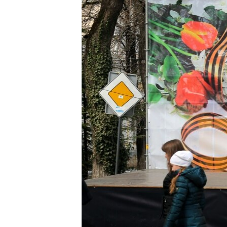
ПОБЕДИТЕЛЕЙ НЕ СУДЯТ?
КРЫМ.НЕПОКОРЕННЫЙ
ELIFBE
УКРАИНСКАЯ ПРОБЛЕМА КРЫМА