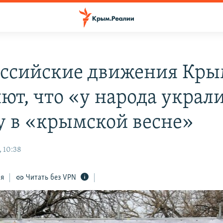
ссийские движения Кры
яют, что «у народа украл
у в «крымской весне»
, 10:38
ся
Читать без VPN