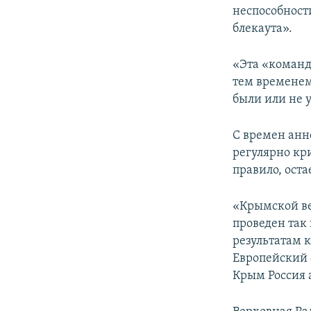
неспособност
блекаута».
«Эта «команда
тем временем
были или не 
С времен ан
регулярно кр
правило, оста
«Крымской ве
проведен так
результатам к
Европейский 
Крым Россия 