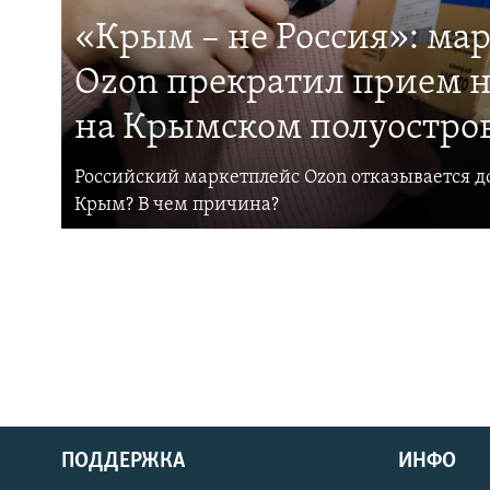
«Крым – не Россия»: ма
Ozon прекратил прием н
на Крымском полуостро
Российский маркетплейс Ozon отказывается до
Крым? В чем причина?
ПОДДЕРЖКА
ИНФО