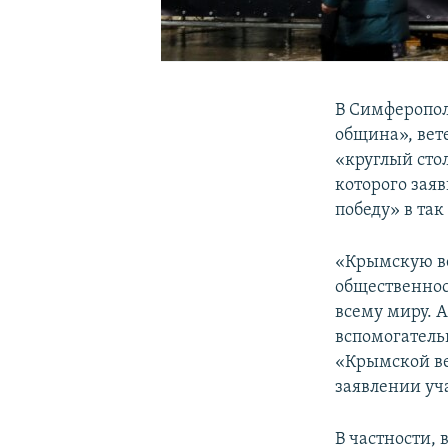
В Симферопол
община», вет
«круглый сто
которого зая
победу» в та
«Крымскую ве
общественнос
всему миру. 
вспомогатель
«Крымской ве
заявлении уч
В частности,