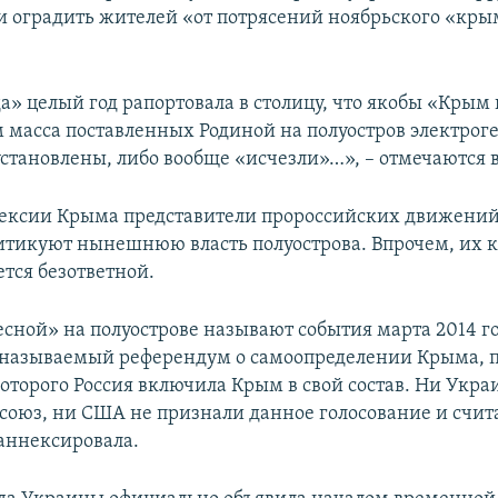
и оградить жителей «от потрясений ноябрьского «кры
» целый год рапортовала в столицу, что якобы «Крым 
 масса поставленных Родиной на полуостров электрог
установлены, либо вообще «исчезли»…», – отмечаются 
нексии Крыма представители пророссийских движени
итикуют нынешнюю власть полуострова. Впрочем, их к
ется безответной.
сной» на полуострове называют события марта 2014 го
 называемый референдум о самоопределении Крыма, 
оторого Россия включила Крым в свой состав. Ни Укра
союз, ни США не признали данное голосование и счита
аннексировала.