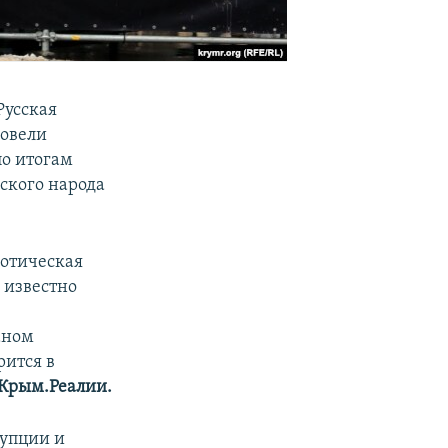
Русская
ровели
по итогам
ского народа
иотическая
 известно
аном
ится в
Крым.Реалии.
рупции и