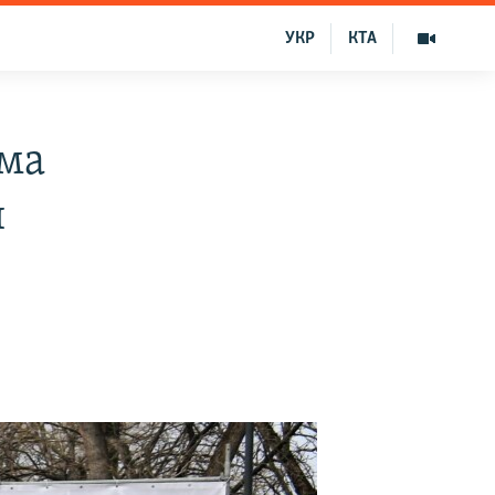
УКР
КТА
ма
и