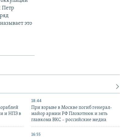
 оккупации
ы Петр
 ряд
называет это
18:44
кораблей
При взрыве в Москве погиб генерал-
и и НПЗ в
майор армии РФ Плохотнюк и зять
главкома ВКС – российские медиа
16:55