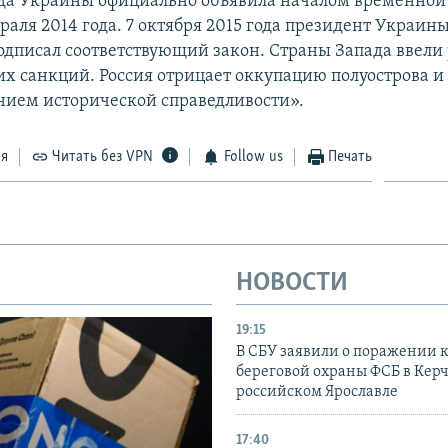
да Украины официально объявила началом временной
аля 2014 года. 7 октября 2015 года президент Украин
дписал соответствующий закон. Страны Запада ввели
х санкций. Россия отрицает оккупацию полуострова и 
нием исторической справедливости».
ся
Читать без VPN
Follow us
Печать
НОВОСТИ
19:15
В СБУ заявили о поражении 
береговой охраны ФСБ в Керч
российском Ярославле
17:40