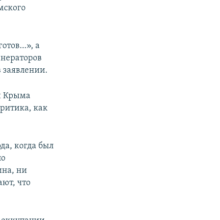
мского
готов…», а
енераторов
в заявлении.
й Крыма
ритика, как
да, когда был
по
ина, ни
ют, что