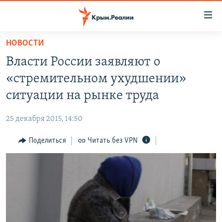
Доступность
ссылки
Вернуться
НОВОСТИ
к
НОВОСТИ
Власти России заявляют о
основному
СПЕЦПРОЕКТЫ
содержанию
«стремительном ухудшении»
ВОДА
Вернутся
ГРУЗ 200
ситуации на рынке труда
к
ИСТОРИЯ
КАРТА ВОЕННЫХ ОБЪЕКТОВ КРЫМА
главной
25 декабря 2015, 14:50
ЕЩЕ
11 ЛЕТ ОККУПАЦИИ КРЫМА. 11 ИСТОРИЙ СОПРОТИВЛЕНИЯ
навигации
Вернутся
Поделиться
Читать без VPN
РАДІО СВОБОДА
ИНТЕРАКТИВ
к
КАК ОБОЙТИ БЛОКИРОВКУ
ИНФОГРАФИКА
поиску
ТЕЛЕПРОЕКТ КРЫМ.РЕАЛИИ
Українською
СОВЕТЫ ПРАВОЗАЩИТНИКОВ
Qırımtatar
ПРОПАВШИЕ БЕЗ ВЕСТИ