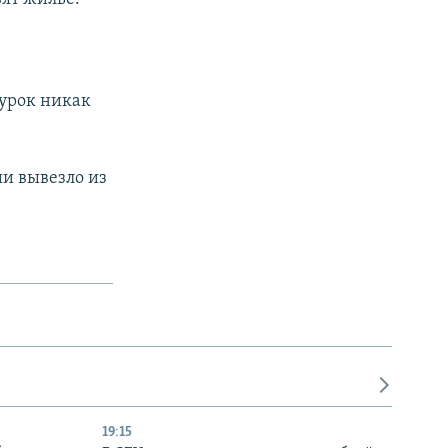
турок никак
ши вывезло из
19:15