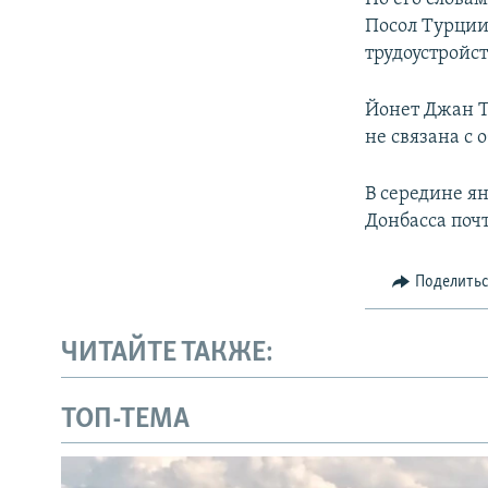
Посол Турции 
трудоустройс
Йонет Джан Т
не связана с
В середине я
Донбасса поч
Поделить
ЧИТАЙТЕ ТАКЖЕ:
ТОП-ТЕМА