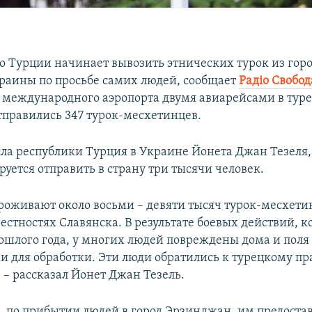
о Турции начинает вывозить этнических турок из гор
краины по просьбе самих людей, сообщает
Радіо Свобод
 международного аэропорта двумя авиарейсами в тур
правились 347 турок-месхетинцев.
сла республики Турция в Украине Йонета Джан Тезеля,
уется отправить в страну три тысячи человек.
роживают около восьми – девяти тысяч турок-месхети
рестностях Славянска. В результате боевых действий, 
рошлого года, у многих людей повреждены дома и поля
 для обработки. Эти люди обратились к турецкому пр
 – рассказал Йонет Джан Тезель.
м, по прибытии людей в город Эрзинджан, им предоста