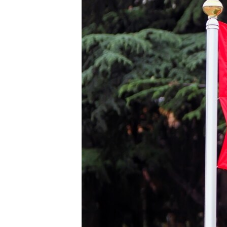
ПОБЕДИТЕЛЕЙ НЕ СУДЯТ?
КРЫМ.НЕПОКОРЕННЫЙ
ELIFBE
УКРАИНСКАЯ ПРОБЛЕМА КРЫМА