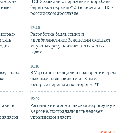
бинские
В СБУ заявили о поражении кораблей
нные с
береговой охраны ФСБ в Керчи и НПЗ в
российском Ярославле
17:40
енерал-
Разработка баллистики и
 зять
антибаллистики: Зеленский ожидает
медиа
«нужных результатов» в 2026-2027
годах
16:18
Ормузском
В Украине сообщили о подозрении трем
ва –
бывшим налоговикам из Крыма,
которые перешли на сторону РФ
15:02
тавить
Российский дрон атаковал маршрутку в
Херсоне, пострадали пять человек –
 запасов –
украинские власти
БОЛЬШЕ