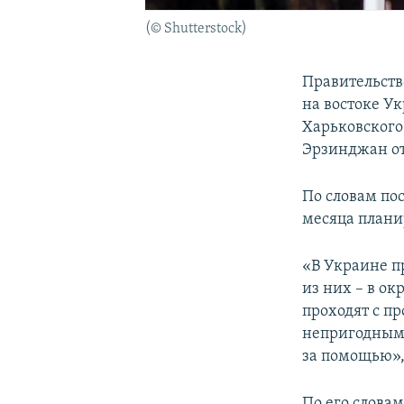
(© Shutterstock)
Правительств
на востоке У
Харьковского
Эрзинджан от
По словам по
месяца планир
«В Украине п
из них – в ок
проходят с п
непригодными
за помощью»,
По его слова