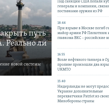
Под санкции США попали ку
генералы и компании, связа
поставками оружия из РФ
18:44
При взрыве в Москве погиб г
закрыть путь
майор армии РФ Плохотнюк и
главкома ВКС – российские 
. Реально ли
16:55
Возле нефтяного танкера в 
ление новой системы
проливе произошли два взры
UKMTO
15:40
Нидерланды не могут предос
Украине дополнительные
перехватчики Patriot из своих
Минобороны страны