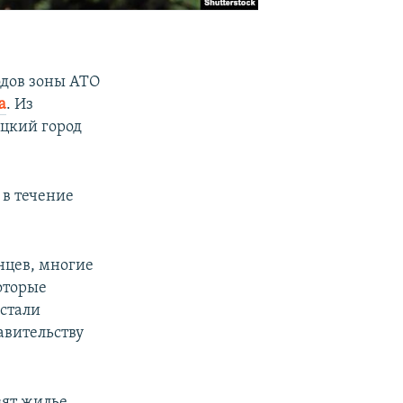
одов зоны АТО
а
. Из
ецкий город
 в течение
нцев, многие
которые
 стали
авительству
вят жилье.