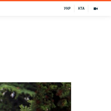
УКР
КТА