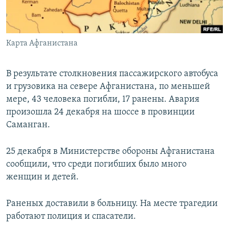
ПРИСОЕДИНЯЙТЕСЬ!
ПОБЕДИТЕЛЕЙ НЕ СУДЯТ?
КРЫМ.НЕПОКОРЕННЫЙ
Карта Афганистана
ELIFBE
УКРАИНСКАЯ ПРОБЛЕМА КРЫМА
В результате столкновения пассажирского автобуса
Все сайты RFE/RL
и грузовика на севере Афганистана, по меньшей
мере, 43 человека погибли, 17 ранены. Авария
произошла 24 декабря на шоссе в провинции
Саманган.
25 декабря в Министерстве обороны Афганистана
сообщили, что среди погибших было много
женщин и детей.
Раненых доставили в больницу. На месте трагедии
работают полиция и спасатели.