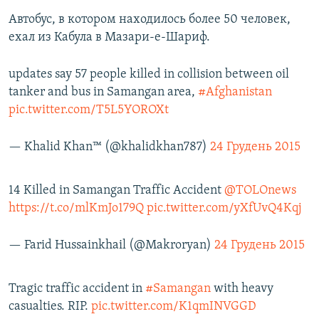
Автобус, в котором находилось более 50 человек,
ехал из Кабула в Мазари-е-Шариф.
updates say 57 people killed in collision between oil
tanker and bus in Samangan area,
#Afghanistan
pic.twitter.com/T5L5YOROXt
— Khalid Khan™ (@khalidkhan787)
24 Грудень 2015
14 Killed in Samangan Traffic Accident
@TOLOnews
https://t.co/mlKmJo179Q
pic.twitter.com/yXfUvQ4Kqj
— Farid Hussainkhail (@Makroryan)
24 Грудень 2015
Tragic traffic accident in
#Samangan
with heavy
casualties. RIP.
pic.twitter.com/K1qmINVGGD