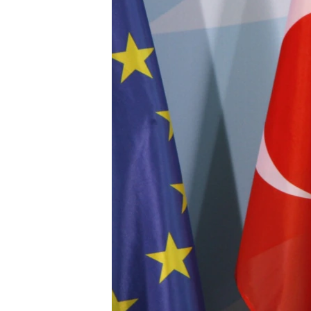
ПОБЕДИТЕЛЕЙ НЕ СУДЯТ?
КРЫМ.НЕПОКОРЕННЫЙ
ELIFBE
УКРАИНСКАЯ ПРОБЛЕМА КРЫМА