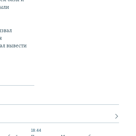
были
извал
я
ал вывести
18:44