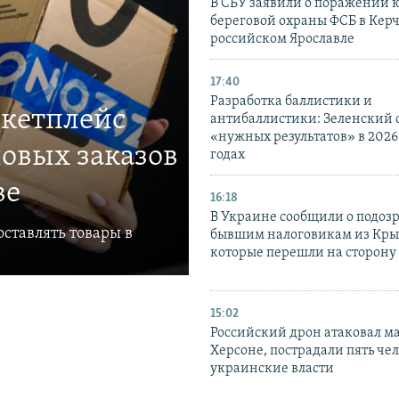
В СБУ заявили о поражении 
береговой охраны ФСБ в Керч
российском Ярославле
17:40
Разработка баллистики и
ркетплейс
антибаллистики: Зеленский
«нужных результатов» в 2026
овых заказов
годах
ве
16:18
В Украине сообщили о подоз
ставлять товары в
бывшим налоговикам из Кры
которые перешли на сторону
15:02
Российский дрон атаковал м
Херсоне, пострадали пять чел
украинские власти