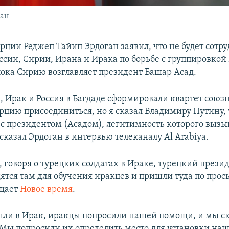
ган
рции Реджеп Тайип Эрдоган заявил, что не будет сотру
ссии, Сирии, Ирана и Ирака по борьбе с группировкой
 пока Сирию возглавляет президент Башар Асад.
, Ирак и Россия в Багдаде сформировали квартет союз
рцию присоединиться, но я сказал Владимиру Путину, 
 с президентом (Асадом), легитимность которого вызы
сказал Эрдоган в интервью телеканалу Al Arabiya.
, говоря о турецких солдатах в Ираке, турецкий презид
дятся там для обучения иракцев и пришли туда по прос
бщает
Новое время
.
шли в Ирак, иракцы попросили нашей помощи, и мы ск
 Мы попросили их определить место для установки наш