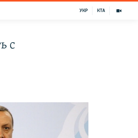
УКР
КТА
ь с