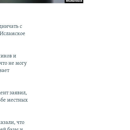
дничать с
 Исламское
ников и
что не могу
вает
ент заявил,
ьбе местных
азали, что
ей базы и