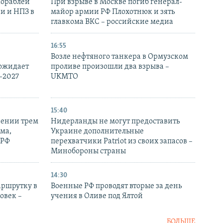
кораблей
При взрыве в Москве погиб генерал-
и и НПЗ в
майор армии РФ Плохотнюк и зять
главкома ВКС – российские медиа
16:55
Возле нефтяного танкера в Ормузском
 ожидает
проливе произошли два взрыва –
-2027
UKMTO
15:40
рении трем
Нидерланды не могут предоставить
ма,
Украине дополнительные
 РФ
перехватчики Patriot из своих запасов –
Минобороны страны
14:30
аршрутку в
Военные РФ проводят вторые за день
овек –
учения в Оливе под Ялтой
БОЛЬШЕ