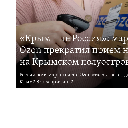
«Крым – не Россия»: ма
Ozon прекратил прием н
на Крымском полуостро
Российский маркетплейс Ozon отказывается до
Крым? В чем причина?