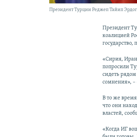
Президент Турции Реджеп Тайип Эрдо
Президент Ту
коалицией Ро
государство,
«Сирия, Иран
попросили Ту
сидеть рядом
сомнения», – 
В то же время
что они нахо
властей, соо
«Когда ИГ во
были готовы.