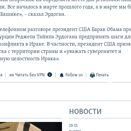
ли. Все началось в марте прошлого года, а в марте мы 
Башике», – сказал Эрдоган.
 телефонном разговоре президент США Барак Обама пр
урции Реджепа Тайипа Эрдогана предпринять шаги дл
конфликта в Ираке. В частности, президент США призв
ска с территории страны и «уважать суверенитет и
ную целостность Ирака».
ся
Читать без VPN
Follow us
Печать
НОВОСТИ
19:15