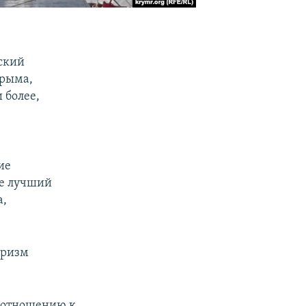
ский
Крыма,
 более,
ие
же лучший
а,
уризм
о отношению к