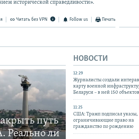
нием исторической справедливости».
ся
Читать без VPN
Follow us
Печать
НОВОСТИ
12:29
Журналисты создали интера
карту военной инфраструкт
Беларуси – в ней 150 объекто
11:25
США: Трамп подписал указы,
закрыть путь
ограничивающие право на
гражданство по рождению
. Реально ли