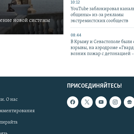
10:12
YouTube заблокировал канал
общины» из-за рекламы
ление новой системы
экстремистских сообществ
08:44
В Крыму и Севастополе были
взрывы, на аэродроме «Гвар
возник пожар с детонацией 
ПРИСОЕДИНЯЙТЕСЬ!
и. О нас
омментирования
опирайта
вязь