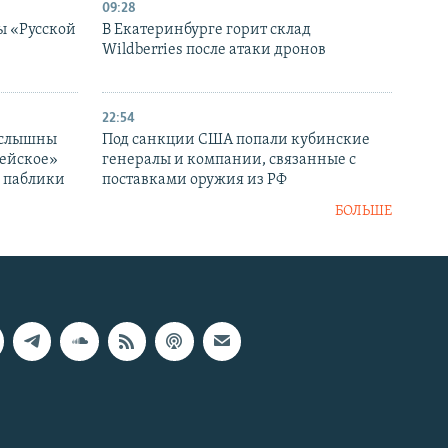
09:28
ы «Русской
В Екатеринбурге горит склад
Wildberries после атаки дронов
22:54
 слышны
Под санкции США попали кубинские
дейское»
генералы и компании, связанные с
– паблики
поставками оружия из РФ
БОЛЬШЕ