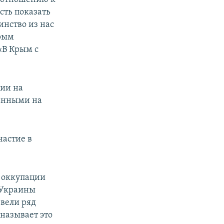
сть показать
инство из нас
Крым
«В Крым с
ции на
анными на
частие в
 оккупации
т Украины
вели ряд
называет это