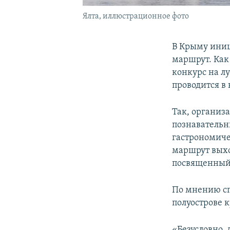
Ялта, иллюстрационное фото
В Крыму иниц
маршрут. Как
конкурс на л
проводится в
Так, организ
познаватель
гастрономиче
маршрут выхо
посвященный 
По мнению сп
полуострове к
«Безусловно,