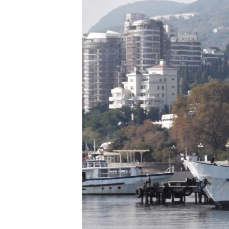
ПОБЕДИТЕЛЕЙ НЕ СУДЯТ?
КРЫМ.НЕПОКОРЕННЫЙ
ELIFBE
УКРАИНСКАЯ ПРОБЛЕМА КРЫМА