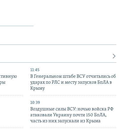
11:45
ктивную
В Генеральном штабе ВСУ отчитались об
уры
ударах по РЛС и месту запусков БпЛА в
в
Крыму
10:39
Воздушные силы ВСУ: ночью войска РФ
атаковали Украину почти 150 БпЛА,
часть из них запускали из Крыма