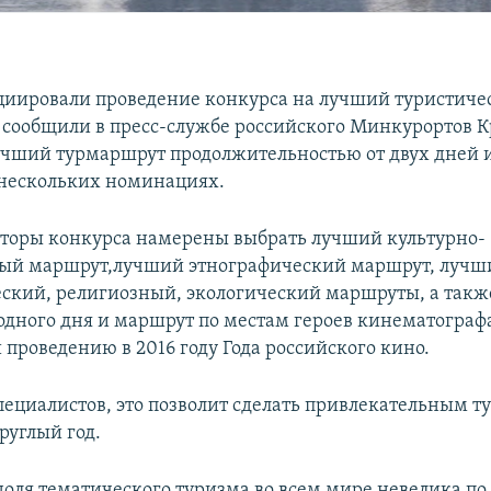
иировали проведение конкурса на лучший туристиче
 сообщили в пресс-службе российского Минкурортов 
учший турмаршрут продолжительностью от двух дней и
 нескольких номинациях.
аторы конкурса намерены выбрать лучший культурно-
ный маршрут,лучший этнографический маршрут, лучш
ский, религиозный, экологический маршруты, а так
дного дня и маршрут по местам героев кинематограф
проведению в 2016 году Года российского кино.
ециалистов, это позволит сделать привлекательным т
руглый год.
 доля тематического туризма во всем мире невелика п