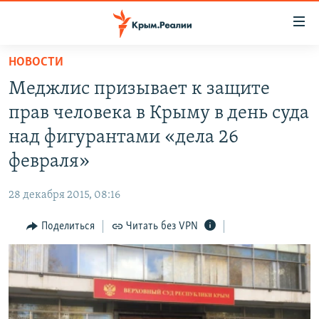
Доступность
ссылки
Вернуться
НОВОСТИ
к
НОВОСТИ
Меджлис призывает к защите
основному
СПЕЦПРОЕКТЫ
содержанию
прав человека в Крыму в день суда
ВОДА
Вернутся
ГРУЗ 200
над фигурантами «дела 26
к
ИСТОРИЯ
КАРТА ВОЕННЫХ ОБЪЕКТОВ КРЫМА
февраля»
главной
ЕЩЕ
11 ЛЕТ ОККУПАЦИИ КРЫМА. 11 ИСТОРИЙ СОПРОТИВЛЕНИЯ
навигации
28 декабря 2015, 08:16
Вернутся
РАДІО СВОБОДА
ИНТЕРАКТИВ
к
Поделиться
Читать без VPN
КАК ОБОЙТИ БЛОКИРОВКУ
ИНФОГРАФИКА
поиску
ТЕЛЕПРОЕКТ КРЫМ.РЕАЛИИ
Українською
СОВЕТЫ ПРАВОЗАЩИТНИКОВ
Qırımtatar
ПРОПАВШИЕ БЕЗ ВЕСТИ