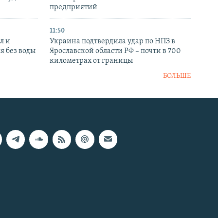
предприятий
11:50
л и
Украина подтвердила удар по НПЗ в
я без воды
Ярославской области РФ – почти в 700
километрах от границы
БОЛЬШЕ