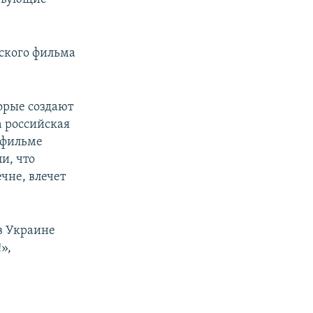
ского фильма
орые создают
а российская
 фильме
и, что
чне, влечет
в Украине
»,