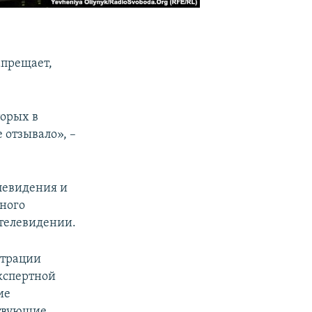
апрещает,
торых в
 отзывало», –
левидения и
ного
 телевидении.
страции
кспертной
ие
ствующие