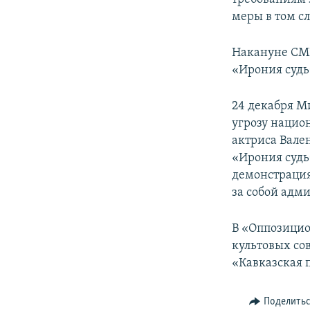
меры в том сл
Накануне СМИ
«Ирония судьб
24 декабря М
угрозу нацио
актриса Вале
«Ирония судь
демонстрация
за собой адм
В «Оппозицио
культовых со
«Кавказская п
Поделить