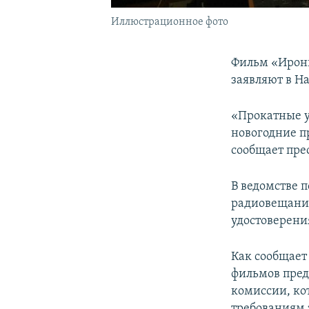
Иллюстрационное фото
Фильм «Ирони
заявляют в Н
«Прокатные у
новогодние п
сообщает пре
В ведомстве 
радиовещания
удостоверени
Как сообщает
фильмов пред
комиссии, ко
требованиям 