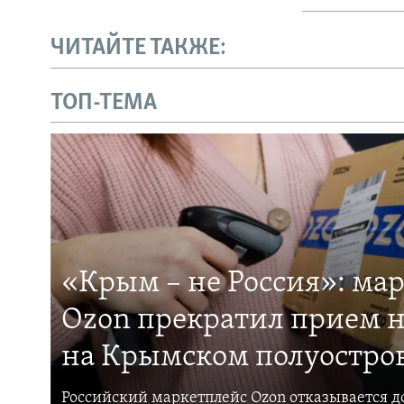
ЧИТАЙТЕ ТАКЖЕ:
ТОП-ТЕМА
«Крым – не Россия»: ма
Ozon прекратил прием н
на Крымском полуостро
Российский маркетплейс Ozon отказывается до