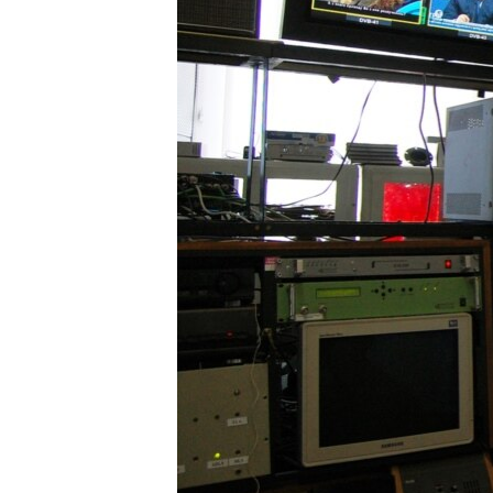
ПОБЕДИТЕЛЕЙ НЕ СУДЯТ?
КРЫМ.НЕПОКОРЕННЫЙ
ELIFBE
УКРАИНСКАЯ ПРОБЛЕМА КРЫМА