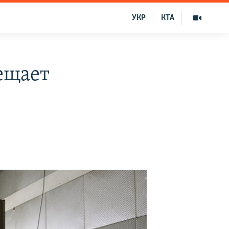
УКР
КТА
рещает