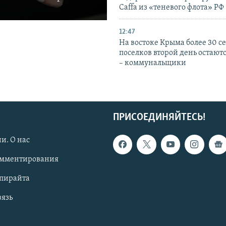
Caffa из «теневого флота» РФ
12:47
На востоке Крыма более 30 се
поселков второй день остаютс
– коммунальщики
ПРИСОЕДИНЯЙТЕСЬ!
и. О нас
омментирования
опирайта
вязь