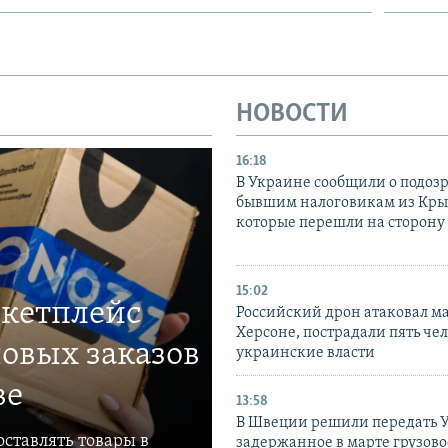
НОВОСТИ
16:18
В Украине сообщили о подоз
бывшим налоговикам из Кры
которые перешли на сторону
15:02
ркетплейс
Российский дрон атаковал м
Херсоне, пострадали пять чел
овых заказов
украинские власти
ве
13:58
В Швеции решили передать 
ставлять товары в
задержанное в марте грузово