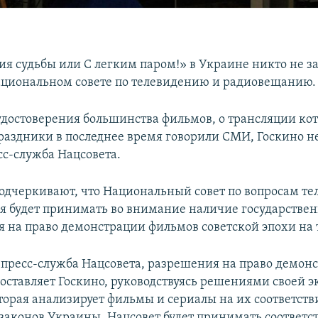
я судьбы или С легким паром!» в Украине никто не з
ациональном совете по телевидению и радиовещанию.
достоверения большинства фильмов, о трансляции ко
раздники в последнее время говорили СМИ, Госкино не
сс-служба Нацсовета.
подчеркивают, что Национальный совет по вопросам те
 будет принимать во внимание наличие государствен
я на право демонстрации фильмов советской эпохи на
 пресс-служба Нацсовета, разрешения на право демон
оставляет Госкино, руководствуясь решениями своей э
торая анализирует фильмы и сериалы на их соответств
законов Украины. Нацсовет будет принимать соответ