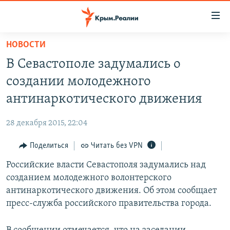
Доступность
ссылки
Вернуться
НОВОСТИ
к
НОВОСТИ
В Севастополе задумались о
основному
СПЕЦПРОЕКТЫ
содержанию
создании молодежного
ВОДА
Вернутся
ГРУЗ 200
антинаркотического движения
к
ИСТОРИЯ
КАРТА ВОЕННЫХ ОБЪЕКТОВ КРЫМА
главной
28 декабря 2015, 22:04
ЕЩЕ
11 ЛЕТ ОККУПАЦИИ КРЫМА. 11 ИСТОРИЙ СОПРОТИВЛЕНИЯ
навигации
Вернутся
Поделиться
Читать без VPN
РАДІО СВОБОДА
ИНТЕРАКТИВ
к
Российские власти Севастополя задумались над
КАК ОБОЙТИ БЛОКИРОВКУ
ИНФОГРАФИКА
поиску
созданием молодежного волонтерского
ТЕЛЕПРОЕКТ КРЫМ.РЕАЛИИ
антинаркотического движения. Об этом сообщает
Українською
пресс-служба российского правительства города.
СОВЕТЫ ПРАВОЗАЩИТНИКОВ
Qırımtatar
ПРОПАВШИЕ БЕЗ ВЕСТИ