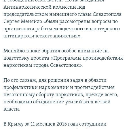
В сообщении отмечается, что на заседании
ПРИСОЕДИНЯЙТЕСЬ!
ПОБЕДИТЕЛЕЙ НЕ СУДЯТ?
Антинаркотической комиссии под
председательством нынешнего главы Севастополя
КРЫМ.НЕПОКОРЕННЫЙ
Сергея Меняйло «были рассмотрены вопросы по
ELIFBE
организации работы молодежного волонтерского
антинаркотического движения».
УКРАИНСКАЯ ПРОБЛЕМА КРЫМА
Все сайты RFE/RL
Меняйло также обратил особое внимание на
подготовку проекта «Программы противодействия
наркотикам города Севастополя».
По его словам, для решения задач в области
профилактики наркомании и противодействия
незаконному обороту наркотиков, прежде всего,
необходимо объединение усилий всех ветвей
власти.
В Крыму за 11 месяцев 2015 года сотрудники