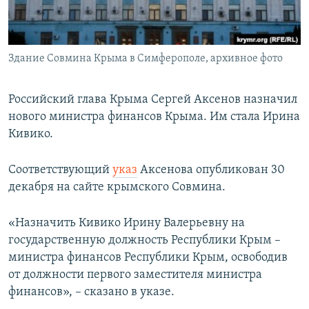
ПРИСОЕДИНЯЙТЕСЬ!
ПОБЕДИТЕЛЕЙ НЕ СУДЯТ?
КРЫМ.НЕПОКОРЕННЫЙ
Здание Совмина Крыма в Симферополе, архивное фото
ELIFBE
УКРАИНСКАЯ ПРОБЛЕМА КРЫМА
Российский глава Крыма Сергей Аксенов назначил
Все сайты RFE/RL
нового министра финансов Крыма. Им стала Ирина
Кивико.
Соответствующий
указ
Аксенова опубликован 30
декабря на сайте крымского Совмина.
«Назначить Кивико Ирину Валерьевну на
государственную должность Республики Крым –
министра финансов Республики Крым, освободив
от должности первого заместителя министра
финансов», – сказано в указе.