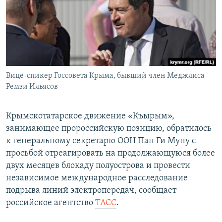
ПРИСОЕДИНЯЙТЕСЬ!
ПОБЕДИТЕЛЕЙ НЕ СУДЯТ?
КРЫМ.НЕПОКОРЕННЫЙ
ELIFBE
УКРАИНСКАЯ ПРОБЛЕМА КРЫМА
Все сайты RFE/RL
Вице-спикер Госсовета Крыма, бывший член Меджлиса
Ремзи Ильясов
Крымскотатарское движение «Къырым»,
занимающее пророссийскую позицию, обратилось
к генеральному секретарю ООН Пан Ги Муну с
просьбой отреагировать на продолжающуюся более
двух месяцев блокаду полуострова и провести
независимое международное расследование
подрыва линий электропередач, сообщает
российское агентство
ТАСС
.