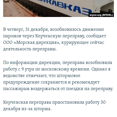
ПРИСОЕДИНЯЙТЕСЬ!
ПОБЕДИТЕЛЕЙ НЕ СУДЯТ?
КРЫМ.НЕПОКОРЕННЫЙ
ELIFBE
В четверг, 31 декабря, возобновилось движение
УКРАИНСКАЯ ПРОБЛЕМА КРЫМА
паромов через Керченскую переправу, сообщает
Все сайты RFE/RL
ООО «Морская дирекция», курирующее сейчас
деятельность переправы.
По информации дирекции, переправа возобновила
работу с 9 утра по московскому времени. Однако в
ведомстве отмечают, что штормовое
предупреждение сохраняется и рекомендует
пассажирам воздержаться от поездки на переправу.
Керченская переправа приостановила работу 30
декабря из-за шторма.