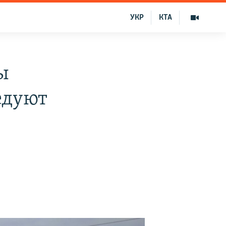
УКР
КТА
ы
едуют