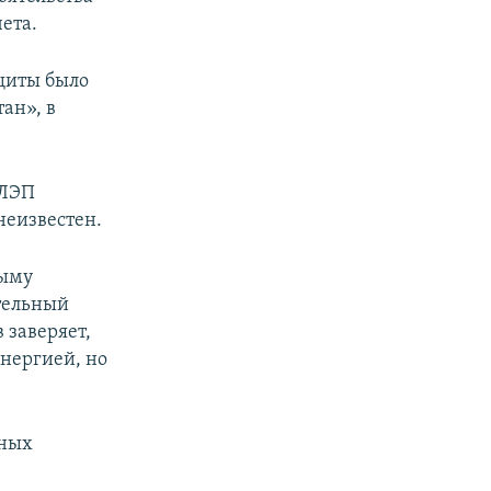
ета.
ащиты было
ан», в
 ЛЭП
неизвестен.
рыму
ительный
 заверяет,
энергией, но
рных