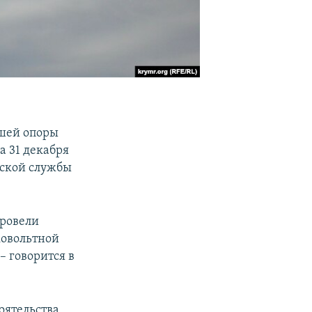
вшей опоры
а 31 декабря
еской службы
провели
ковольтной
– говорится в
оятельства