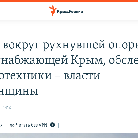
 вокруг рухнувшей опор
снабжающей Крым, обсл
отехники – власти
онщины
 11:56
ся
Читать без VPN