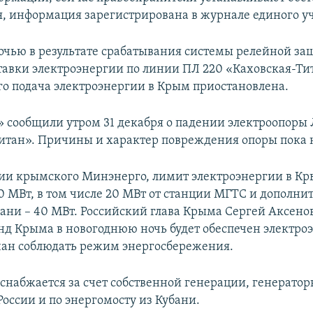
, информация зарегистрирована в журнале единого уч
ночью в результате срабатывания системы релейной з
тавки электроэнергии по линии ПЛ 220 «Каховская-Тит
его подача электроэнергии в Крым приостановлена.
» сообщили утром 31 декабря о падении электроопоры
итан». Причины и характер повреждения опоры пока 
и крымского Минэнерго, лимит электроэнергии в К
00 МВт, в том числе 20 МВт от станции МГТС и дополн
мани – 40 МВт. Российский глава Крыма Сергей Аксенов
нд Крыма в новогоднюю ночь будет обеспечен электро
ан соблюдать режим энергосбережения.
снабжается за счет собственной генерации, генерато
России и по энергомосту из Кубани.