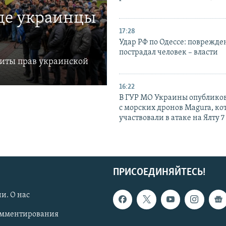
где украинцы
17:28
Удар РФ по Одессе: поврежде
пострадал человек – власти
щиты прав украинской
16:22
В ГУР МО Украины опублико
с морских дронов Magura, ко
участвовали в атаке на Ялту 7
ПРИСОЕДИНЯЙТЕСЬ!
и. О нас
омментирования