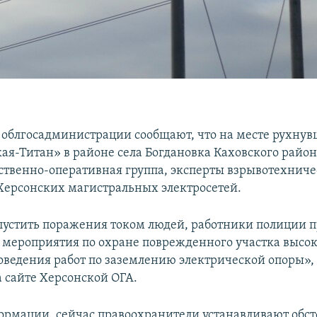
 облгосадминистрации сообщают, что на месте рухну
ая-Титан» в районе села Богдановка Каховского район
дственно-оперативная группа, эксперты взрывотехнич
Херсонских магистральных электросетей.
пустить поражения током людей, работники полиции 
мероприятия по охране поврежденного участка высо
оведения работ по заземлению электрической опоры», 
 сайте Херсонской ОГА.
ормации, сейчас правоохранители устанавливают обст