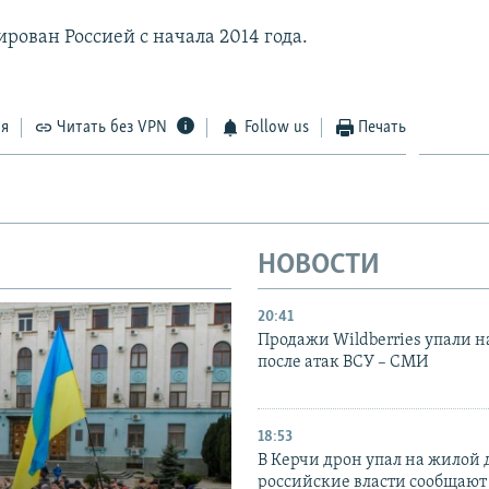
рован Россией с начала 2014 года.
ся
Читать без VPN
Follow us
Печать
НОВОСТИ
20:41
Продажи Wildberries упали н
после атак ВСУ – СМИ
18:53
В Керчи дрон упал на жилой 
российские власти сообщают