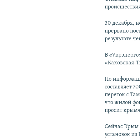
происшествия
30 декабря, 
прервано пос
результате ч
В «Укрэнерго
«Каховская-Т
По информаци
составляет 7
переток с Та
что жилой фо
просит крымч
Сейчас Крым 
установок из 