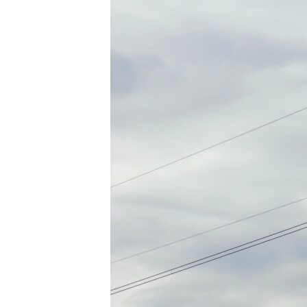
ПОБЕДИТЕЛЕЙ НЕ СУДЯТ?
КРЫМ.НЕПОКОРЕННЫЙ
ELIFBE
УКРАИНСКАЯ ПРОБЛЕМА КРЫМА