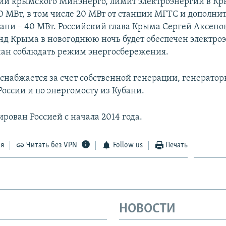
и крымского Минэнерго, лимит электроэнергии в К
00 МВт, в том числе 20 МВт от станции МГТС и дополн
мани – 40 МВт. Российский глава Крыма Сергей Аксенов
нд Крыма в новогоднюю ночь будет обеспечен электро
ан соблюдать режим энергосбережения.
снабжается за счет собственной генерации, генерато
России и по энергомосту из Кубани.
рован Россией с начала 2014 года.
ся
Читать без VPN
Follow us
Печать
НОВОСТИ