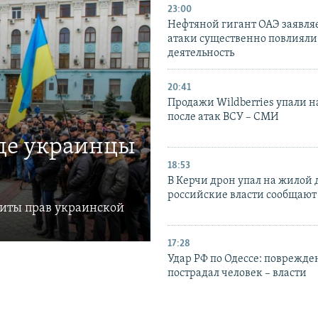
23:00
Нефтяной гигант ОАЭ заявляе
атаки существенно повлияли 
деятельность
20:41
Продажи Wildberries упали н
после атак ВСУ – СМИ
где украинцы
18:53
В Керчи дрон упал на жилой 
российские власти сообщают
щиты прав украинской
17:28
Удар РФ по Одессе: поврежде
пострадал человек – власти