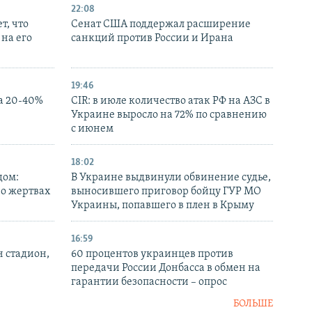
22:08
т, что
Сенат США поддержал расширение
на его
санкций против России и Ирана
19:46
а 20-40%
CIR: в июле количество атак РФ на АЗС в
Украине выросло на 72% по сравнению
с июнем
18:02
дом:
В Украине выдвинули обвинение судье,
 о жертвах
выносившего приговор бойцу ГУР МО
Украины, попавшего в плен в Крыму
16:59
н стадион,
60 процентов украинцев против
передачи России Донбасса в обмен на
гарантии безопасности – опрос
БОЛЬШЕ