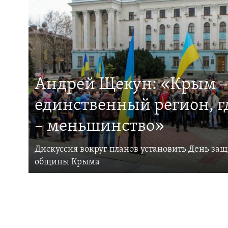
Андрей Щекун: «Крым –
единственный регион, 
– меньшинство»
Дискуссия вокруг планов установить День за
общины Крыма