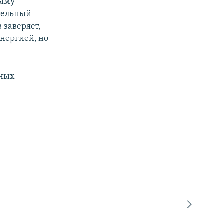
рыму
ительный
 заверяет,
энергией, но
рных