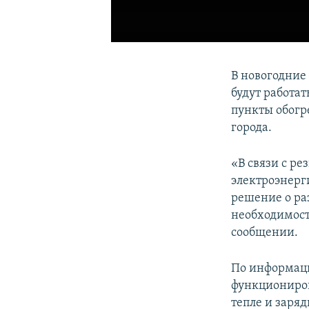
В новогодние
будут работа
пункты обогр
города.
«В связи с р
электроэнерг
решение о ра
необходимости
сообщении.
По информаци
функциониров
тепле и заря