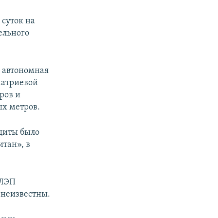
 суток на
ельного
я автономная
натриевой
ров и
ых метров.
ащиты было
итан», в
 ЛЭП
 неизвестны.