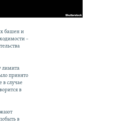
ых башен и
бходимости –
тельства
у лимита
ыло принято
 в случае
ворится в
лжают
побыть в