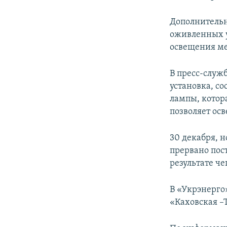
Дополнительн
оживленных у
освещения ме
В пресс-служ
установка, с
лампы, котора
позволяет ос
30 декабря, 
прервано пос
результате ч
В «Укрэнерго
«Каховская –