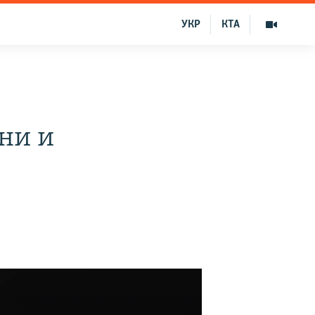
УКР
КТА
ни и
я