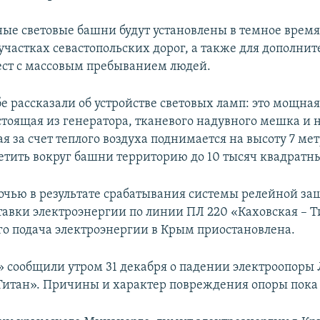
ые световые башни будут установлены в темное время
частках севастопольских дорог, а также для дополнит
ст с массовым пребыванием людей.
бе рассказали об устройстве световых ламп: это мощна
остоящая из генератора, тканевого надувного мешка и 
я за счет теплого воздуха поднимается на высоту 7 мет
ветить вокруг башни территорию до 10 тысяч квадратн
ночью в результате срабатывания системы релейной з
тавки электроэнергии по линии ПЛ 220 «Каховская – Т
его подача электроэнергии в Крым приостановлена.
» сообщили утром 31 декабря о падении электроопоры
Титан». Причины и характер повреждения опоры пока