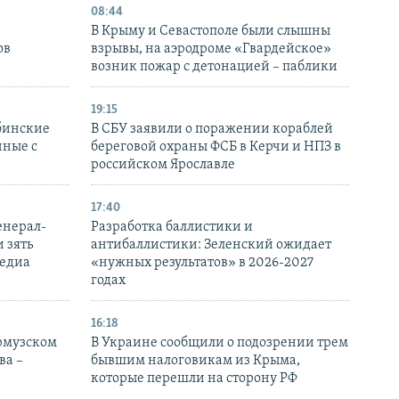
08:44
В Крыму и Севастополе были слышны
ов
взрывы, на аэродроме «Гвардейское»
возник пожар с детонацией – паблики
19:15
бинские
В СБУ заявили о поражении кораблей
нные с
береговой охраны ФСБ в Керчи и НПЗ в
российском Ярославле
17:40
енерал-
Разработка баллистики и
 зять
антибаллистики: Зеленский ожидает
медиа
«нужных результатов» в 2026-2027
годах
16:18
Ормузском
В Украине сообщили о подозрении трем
ва –
бывшим налоговикам из Крыма,
которые перешли на сторону РФ