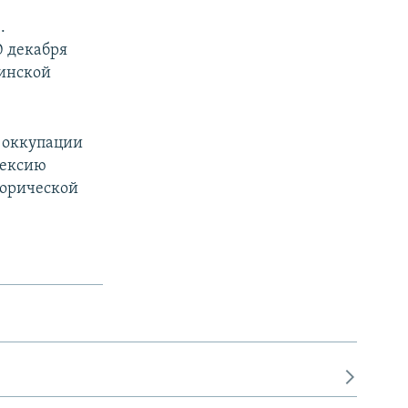
.
0 декабря
аинской
 оккупации
нексию
торической