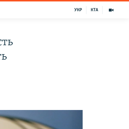
УКР
КТА
сть
ть