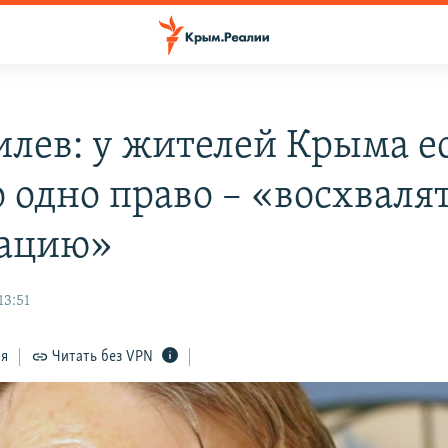
лев: у жителей Крыма е
о одно право – «восхваля
пацию»
13:51
ся
Читать без VPN