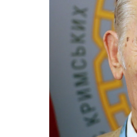
ПОБЕДИТЕЛЕЙ НЕ СУДЯТ?
КРЫМ.НЕПОКОРЕННЫЙ
ELIFBE
УКРАИНСКАЯ ПРОБЛЕМА КРЫМА