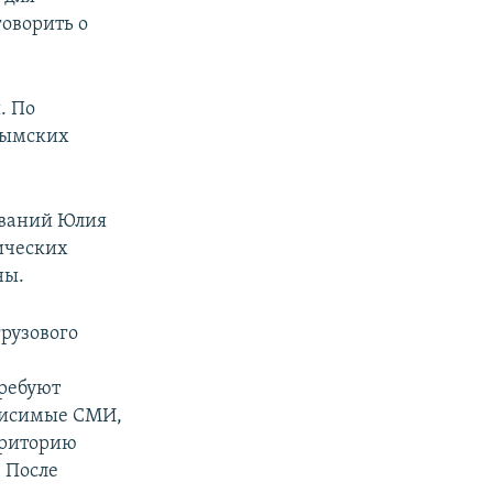
говорить о
. По
рымских
ований Юлия
ических
ны.
грузового
ребуют
висимые СМИ,
рриторию
 После