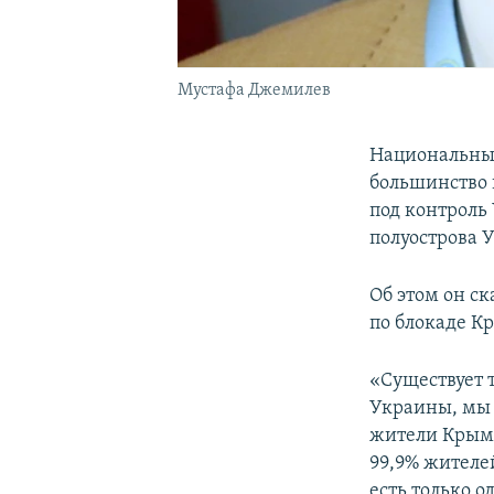
Мустафа Джемилев
Национальный
большинство 
под контроль 
полуострова 
Об этом он с
по блокаде К
«Существует 
Украины, мы 
жители Крыма
99,9% жителе
есть только о