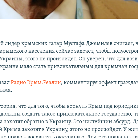
 лидер крымских татар Мустафа Джемилев считает, ч
крымского населения сейчас захочет, чтобы полуостро
Украины, этого не произойдет. Он уверен, что для воз
Украине мало стать привлекательным для крымчан гос
казал
Радио Крым.Реалии
, комментируя эффект гражда
рыма.
теория, что для того, чтобы вернуть Крым под юрисди
должны создать такое привлекательное государство, ч
 захотят обратно в Украину. Это чистейший абсурд. Д
й Крыма захотят в Украину, этого не произойдет. У ж
дно право – восхвалять оккупацию. Другого права нет, и