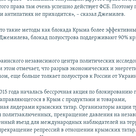
ого права там очень успешно действует ФСБ. Поэтому 
и антипатиях не приходится», – сказал Джемилев.
что такие методы как блокада Крыма более эффективны
Джемилева, блокад полуострова поддерживают 90% к
аинского независимого центра политических исслед
и этом отмечает, что разрыв экономических и энергет
мом, еще больше толкает полуостров к России от Украи
015 года началась бессрочная акция по блокированию 
направляющегося в Крым с продуктами и товарами,
ая лидерами крымских татар. Организаторы акции т
я политзаключенных, прекращение давления на неза
енный въезд для международных наблюдателей на те
 прекращение репрессий в отношении крымских татар.