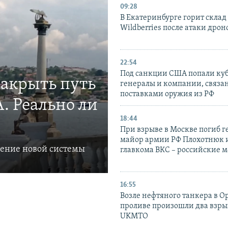
09:28
В Екатеринбурге горит склад
Wildberries после атаки дрон
22:54
Под санкции США попали ку
закрыть путь
генералы и компании, связа
поставками оружия из РФ
. Реально ли
18:44
При взрыве в Москве погиб г
майор армии РФ Плохотнюк и
ление новой системы
главкома ВКС – российские 
16:55
Возле нефтяного танкера в 
проливе произошли два взры
UKMTO