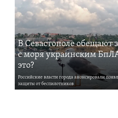
В Севастополе обещают 
с моря украинским БпЛА
это?
Российские власти города анонсировали появ
защиты от беспилотников