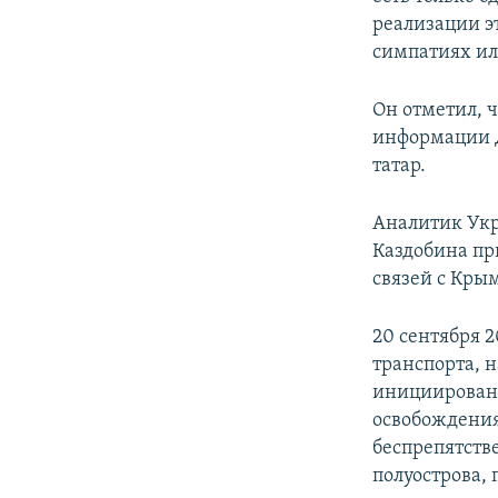
реализации эт
симпатиях ил
Он отметил, 
информации 
татар.
Аналитик Укр
Каздобина пр
связей с Кры
20 сентября 2
транспорта, 
инициированн
освобождени
беспрепятств
полуострова,