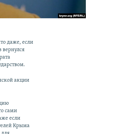
то даже, если
в вернулся
врата
ударством.
нской акции
кцию
то сами
аже если
ителей Крыма
 для