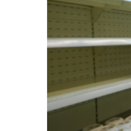
ПОБЕДИТЕЛЕЙ НЕ СУДЯТ?
КРЫМ.НЕПОКОРЕННЫЙ
ELIFBE
УКРАИНСКАЯ ПРОБЛЕМА КРЫМА