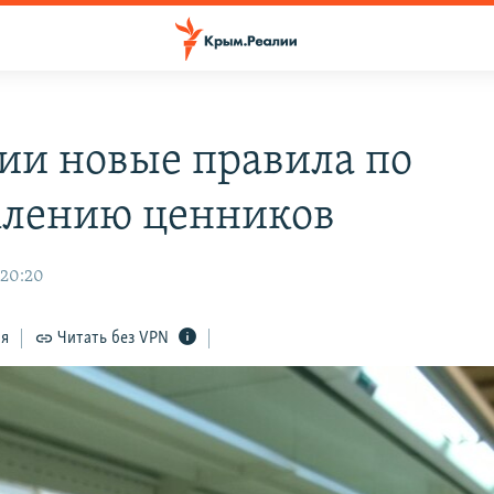
сии новые правила по
лению ценников
 20:20
ся
Читать без VPN