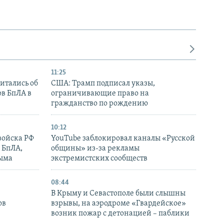
11:25
итались об
США: Трамп подписал указы,
ов БпЛА в
ограничивающие право на
гражданство по рождению
10:12
войска РФ
YouTube заблокировал каналы «Русской
 БпЛА,
общины» из-за рекламы
рыма
экстремистских сообществ
08:44
В Крыму и Севастополе были слышны
ов
взрывы, на аэродроме «Гвардейское»
возник пожар с детонацией – паблики