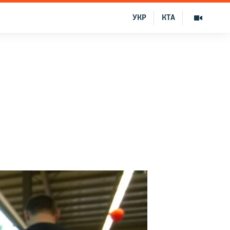
УКР
КТА