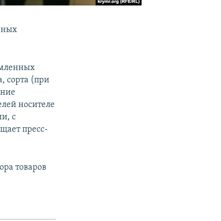
рных
рмленных
, сорта (при
ение
елей носителе
и, с
бщает пресс-
ора товаров