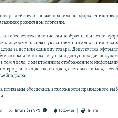
2 января действуют новые правила по оформлению това
агазинах розничной торговли.
язан обеспечить наличие единообразных и четко офо
реализуемые товары с указанием наименования товара
, цены за вес или единицу товара. Допускается оформл
бумажном или ином визуально доступном для покупат
в том числе, с электронным отображением информаци
м грифельных досок, стендов, световых табло», – соо
требнадзора.
а призваны обеспечить возможности правильного выб
и.
ся
Читать без VPN
Follow us
Печать