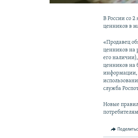
В России со 
ценников в м
«Продавец об
ценников на 
его наличии)
ценников на 
информации, 
использование
служба Роспо
Новые правил
потребителям
Поделить