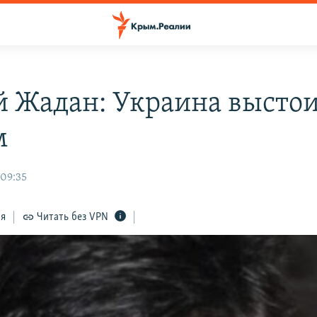
й Жадан: Украина выстои
м
 09:35
ся
Читать без VPN