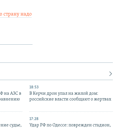
ю страну надо
18:53
РФ на АЗС в
В Керчи дрон упал на жилой дом:
сравнению
российские власти сообщают о жертвах
17:28
ние судье,
Удар РФ по Одессе: поврежден стадион,