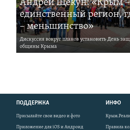
Андрей Щекун: «Крым –
единственный регион, 
– меньшинство»
Дискуссия вокруг планов установить День за
общины Крыма
ПОДДЕРЖКА
ИНФО
Українською
Присылайте свои видео и фото
Крым.Реали
Qırımtatar
Приложение для iOS и Андроид
Правила к