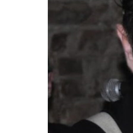
ПОБЕДИТЕЛЕЙ НЕ СУДЯТ?
КРЫМ.НЕПОКОРЕННЫЙ
ELIFBE
УКРАИНСКАЯ ПРОБЛЕМА КРЫМА