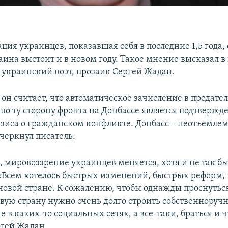
ия украинцев, показавшая себя в последние 1,5 года, 
аина выстоит и в новом году. Такое мнение высказал 
а
украинский поэт, прозаик Сергей Жадан.
 он считает, что автоматическое зачисление в предате
по ту сторону фронта на Донбассе является подтверж
езиса о гражданском конфликте. Донбасс – неотъемлем
черкнул писатель.
, мировоззрение украинцев меняется, хотя и не так бы
 «Всем хотелось быстрых изменений, быстрых реформ, 
 новой стране. К сожалению, чтобы однажды проснуться
овую страну нужно очень долго строить собственноручн
е в каких-то социальных сетях, а все-таки, браться и ч
ргей Жадан.