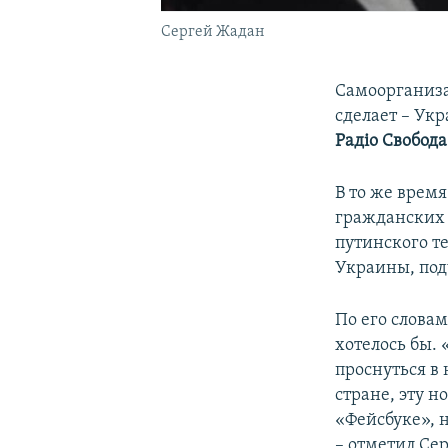
Сергей Жадан
Самоорганизац
сделает – Укр
Радіо Свобод
В то же время
гражданских 
путинского т
Украины, под
По его словам
хотелось бы.
проснуться в
стране, эту н
«Фейсбуке», н
– отметил Се