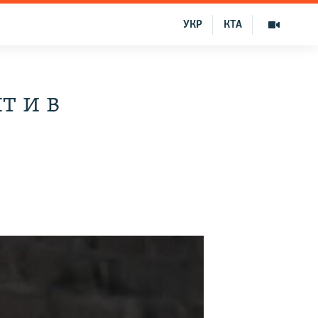
УКР
КТА
т и в