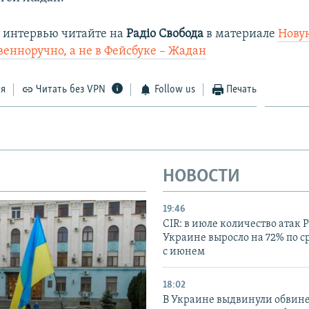
 интервью читайте на
Радіо Свобода
в материале
Нову
венноручно, а не в Фейсбуке – Жадан
ся
Читать без VPN
Follow us
Печать
НОВОСТИ
19:46
CIR: в июле количество атак 
Украине выросло на 72% по 
с июнем
18:02
В Украине выдвинули обвине