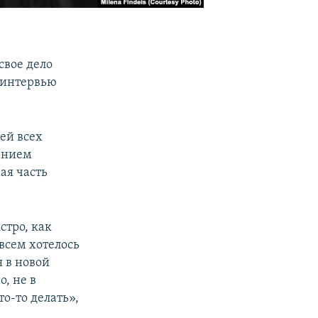
свое дело
в интервью
лей всех
дением
ая часть
стро, как
всем хотелось
 в новой
о, не в
то-то делать»,