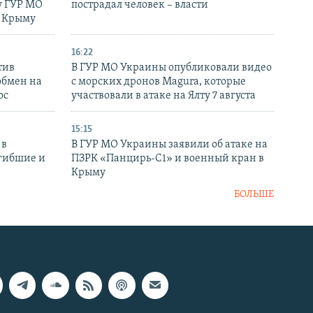
у ГУР МО
пострадал человек – власти
в Крыму
16:22
тив
В ГУР МО Украины опубликовали видео
обмен на
с морских дронов Magura, которые
ос
участвовали в атаке на Ялту 7 августа
15:15
 в
В ГУР МО Украины заявили об атаке на
огибшие и
ПЗРК «Панцирь-С1» и военный кран в
Крыму
БОЛЬШЕ