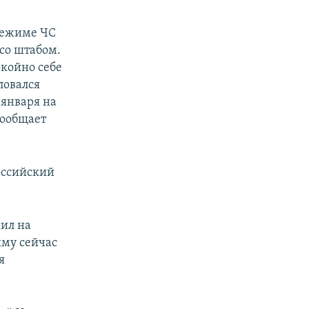
 режиме ЧС
 со штабом.
окойно себе
ловался
 января на
сообщает
российский
ил на
ыму сейчас
я