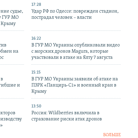
17:28
ние судье,
Удар РФ по Одессе: поврежден стадион,
у ГУР МО
пострадал человек – власти
в Крыму
16:22
тив
В ГУР МО Украины опубликовали видео
обмен на
с морских дронов Magura, которые
ос
участвовали в атаке на Ялту 7 августа
15:15
 в
В ГУР МО Украины заявили об атаке на
огибшие и
ПЗРК «Панцирь-С1» и военный кран в
Крыму
13:50
екторов
Россия: Wildberries включила в
оизводству
страхование риски атак дронов
р»
БОЛЬШЕ