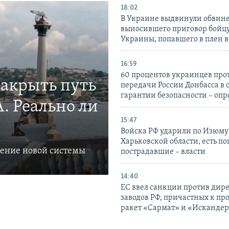
18:02
В Украине выдвинули обвине
выносившего приговор бойц
Украины, попавшего в плен 
16:59
60 процентов украинцев про
закрыть путь
передачи России Донбасса в 
гарантии безопасности – опр
. Реально ли
15:47
Войска РФ ударили по Изюму
Харьковской области, есть п
ление новой системы
пострадавшие – власти
14:40
ЕС ввел санкции против дир
заводов РФ, причастных к пр
ракет «Сармат» и «Исканде