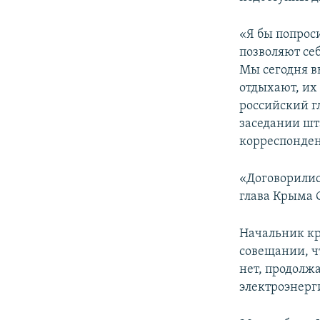
ПОБЕДИТЕЛЕЙ НЕ СУДЯТ?
КРЫМ.НЕПОКОРЕННЫЙ
«Я бы попрос
позволяют себ
ELIFBE
Мы сегодня вы
УКРАИНСКАЯ ПРОБЛЕМА КРЫМА
отдыхают, их 
российский г
заседании шт
корреспонде
«Договорилис
глава Крыма 
Начальник кр
совещании, ч
нет, продолж
электроэнерги