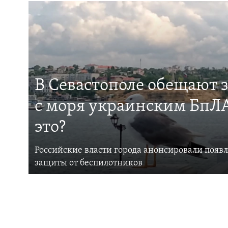
В Севастополе обещают 
с моря украинским БпЛА
это?
Российские власти города анонсировали появ
защиты от беспилотников