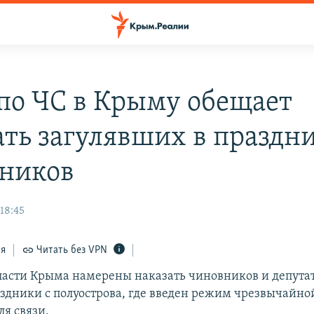
по ЧС в Крыму обещает
ать загулявших в праздн
ников
18:45
ся
Читать без VPN
ласти Крыма намерены наказать чиновников и депутат
аздники с полуострова, где введен режим чрезвычайно
ля связи.