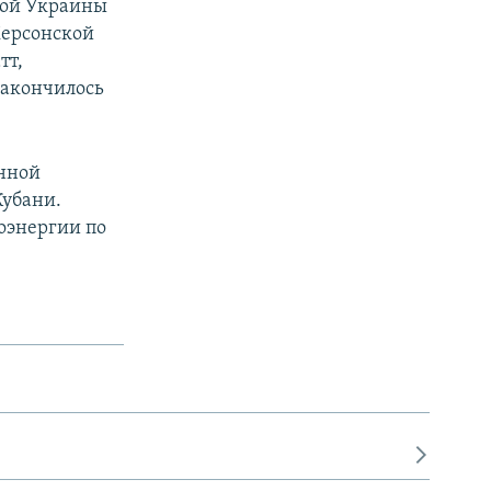
овой Украины
Херсонской
тт,
 закончилось
енной
Кубани.
оэнергии по