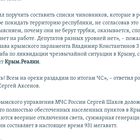
ил поручить составить списки чиновников, которые в
е покидать территорию республики, не согласовав это
ясняем, почему они не берут трубки, оказывается, сп
нет на работе. Депутатов разных уровней нет», – пожа
лава крымского парламента Владимир Константинов 3
аба по ликвидации чрезвычайной ситуации в Крыму, 
нт
Крым.Реалии
.
ь! Всем на орехи раздадим по итогам ЧС», – ответил 
Сергей Аксенов.
ымского управления МЧС России Сергей Шахов долож
то полностью обесточенных населенных пунктов в Кр
аются веерные отключения света, суммарная генераци
и составляет в настоящее время 931 мегаватт.