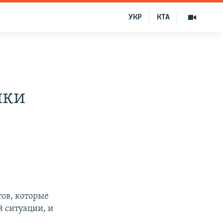
УКР
КТА
ики
ов, которые
й ситуации, и