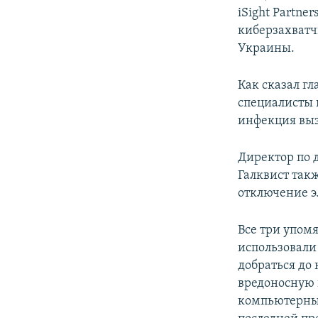
iSight Partne
киберзахватч
Украины.
Как сказал г
специалисты 
инфекция выз
Директор по 
Галквист такж
отключение э
Все три упом
использовали
добраться до
вредоносную 
компьютерные