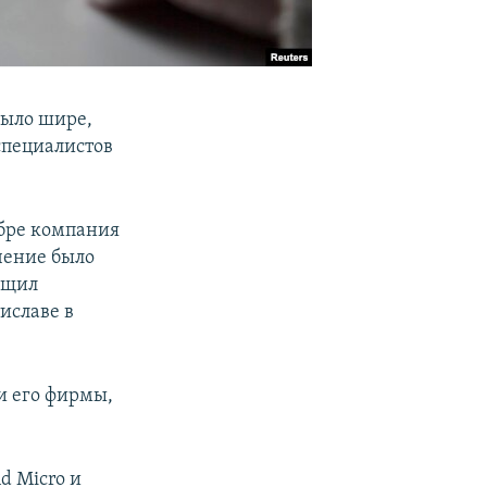
было шире,
специалистов
абре компания
чение было
бщил
иславе в
и его фирмы,
d Micro и