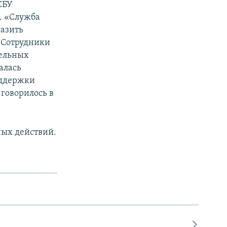
СБУ
. «Служба
разить
 Сотрудники
дельных
алась
оддержки
 говорилось в
ных действий.