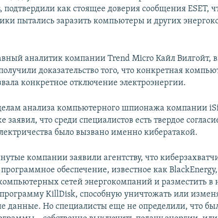
rs, подтвердили как стоящее доверия сообщения ESET, ч
ики пытались заразить компьютеры и других энерго
лавный аналитик компании Trend Micro Кайл Вилгойт, 
получили доказательство того, что конкретная компью
вала конкретное отключение электроэнергии.
делам анализа компьютерного шпионажа компании iS
е заявил, что среди специалистов есть твердое согласи
лектричества было вызвано именно кибератакой.
янутые компании заявили агентству, что киберзахватч
 программное обеспечение, известное как BlackEnergy,
 компьютерных сетей энергокомпаний и разместить в 
программу KillDisk, способную уничтожать или измен
 данные. Но специалисты еще не определили, что был