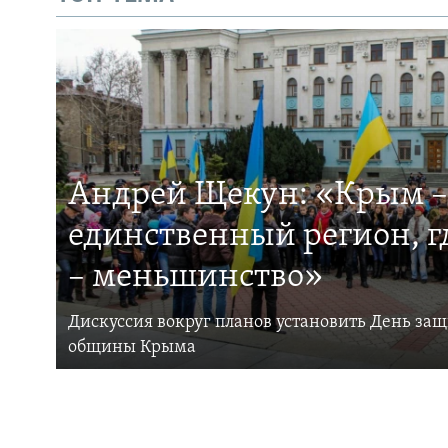
Андрей Щекун: «Крым –
единственный регион, 
– меньшинство»
Дискуссия вокруг планов установить День за
общины Крыма