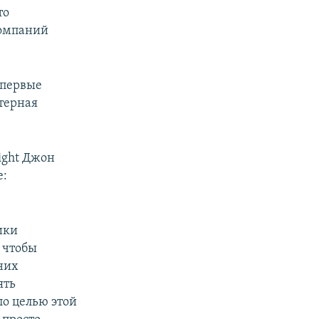
то
компаний
впервые
терная
ight Джон
е:
ики
 чтобы
них
ять
о целью этой