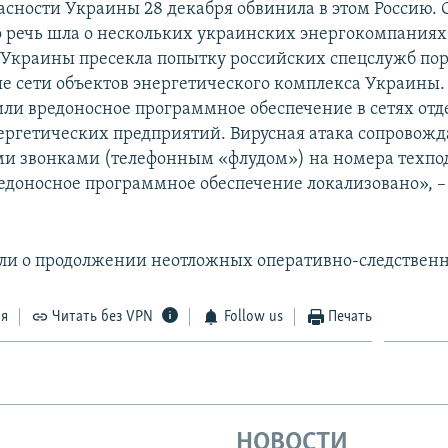
асности Украины 28 декабря обвинила в этом Россию. 
о речь шла о нескольких украинских энергокомпаниях
 Украины пресекла попытку российских спецслужб по
 сети объектов энергетического комплекса Украины.
ли вредоносное программное обеспечение в сетях от
ергетических предприятий. Вирусная атака сопровожд
и звонками (телефонным «флудом») на номера техп
редоносное программное обеспечение локализовано», –
ли о продолжении неотложных оперативно-следствен
ся
Читать без VPN
Follow us
Печать
НОВОСТИ