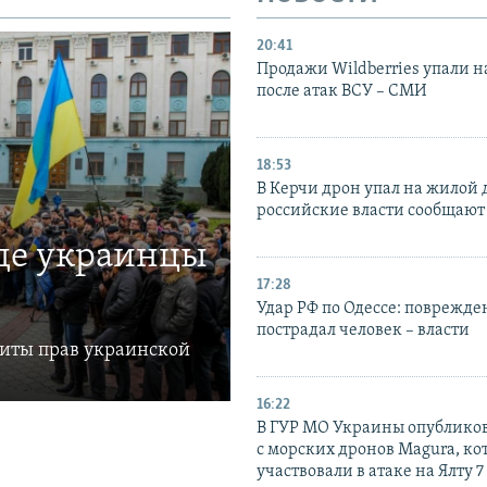
20:41
Продажи Wildberries упали н
после атак ВСУ – СМИ
18:53
В Керчи дрон упал на жилой 
российские власти сообщают
где украинцы
17:28
Удар РФ по Одессе: поврежде
пострадал человек – власти
щиты прав украинской
16:22
В ГУР МО Украины опублико
с морских дронов Magura, ко
участвовали в атаке на Ялту 7