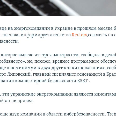
ие на энергокомпании в Украине в прошлом месяце 
 сначала, информирует агентство
Reuters
,ссылаясь на 
пасности.
 которое вывело из строя электросети, сообщала в дек
облэнерго», но, похоже, вредное программное обеспе
ще как минимум в двух других таких компаниях, соо
берт Липовский, главный специалист основанной в Брат
пании компьютерной безопасности ESET .
м, эти украинские энергокомпании являются клиентам
й он не привел.
еще двух компаний в области кибербезопасности, Tren