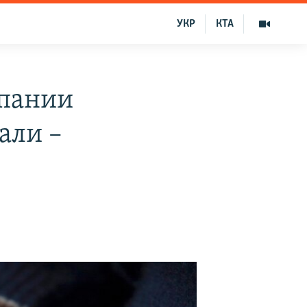
УКР
КТА
мпании
али –