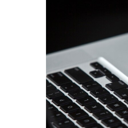
ПОБЕДИТЕЛЕЙ НЕ СУДЯТ?
КРЫМ.НЕПОКОРЕННЫЙ
ELIFBE
УКРАИНСКАЯ ПРОБЛЕМА КРЫМА