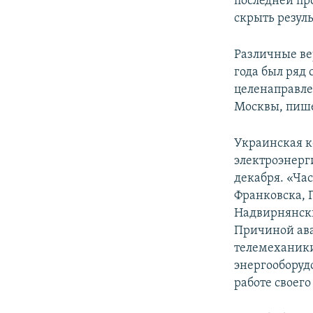
последней пр
скрыть резул
Различные вер
года был ряд 
целенаправле
Москвы, пише
Украинская к
электроэнерг
декабря. «Ча
Франковска, 
Надвирнянски
Причиной ава
телемеханики
энергооборуд
работе своего