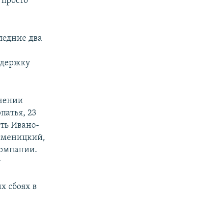
 просто
ледние два
ддержку
ючении
патья, 23
сть Ивано-
ысменицкий,
компании.
у
х сбоях в