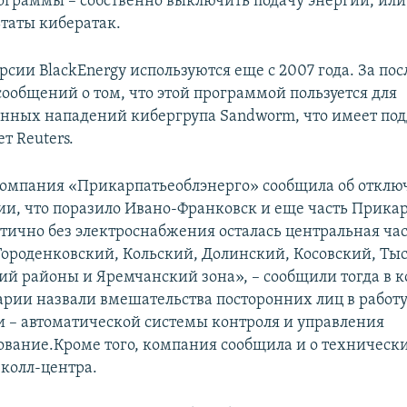
ограммы – собственно выключить подачу энергии, или
ьтаты кибератак.
сии BlackEnergy используются еще с 2007 года. За пос
сообщений о том, что этой программой пользуется для
нных нападений кибергрупа Sandworm, что имеет по
т Reuters.
омпания «Прикарпатьеоблэнерго» сообщила об откл
ии, что поразило Ивано-Франковск и еще часть Прикар
стично без электроснабжения осталась центральная ча
Городенковский, Кольский, Долинский, Косовский, Т
й районы и Яремчанский зона», – сообщили тогда в 
рии назвали вмешательства посторонних лиц в работ
 – автоматической системы контроля и управления
ование.Кроме того, компания сообщила и о технически
 колл-центра.