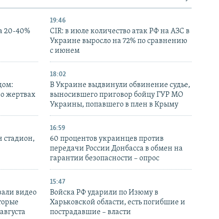
19:46
а 20-40%
CIR: в июле количество атак РФ на АЗС в
Украине выросло на 72% по сравнению
с июнем
18:02
дом:
В Украине выдвинули обвинение судье,
 о жертвах
выносившего приговор бойцу ГУР МО
Украины, попавшего в плен в Крыму
16:59
н стадион,
60 процентов украинцев против
передачи России Донбасса в обмен на
гарантии безопасности – опрос
15:47
вали видео
Войска РФ ударили по Изюму в
торые
Харьковской области, есть погибшие и
 августа
пострадавшие – власти