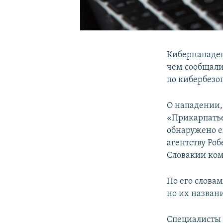
Кибернападен
чем сообщали
по кибербезо
О нападении,
«Прикарпатье
обнаружено е
агентству Ро
Словакии ком
По его слова
но их названи
Специалисты 