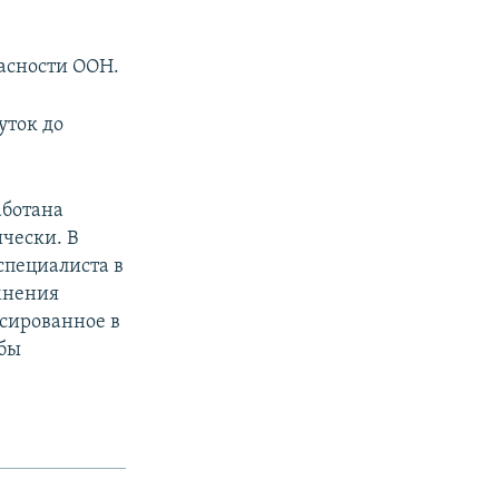
пасности ООН.
уток до
аботана
ически. В
 специалиста в
мнения
ксированное в
обы