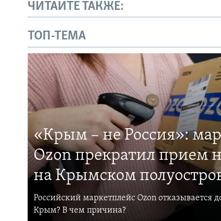
ЧИТАЙТЕ ТАКЖЕ:
ТОП-ТЕМА
«Крым – не Россия»: ма
Ozon прекратил прием н
на Крымском полуостро
Российский маркетплейс Ozon отказывается до
Крым? В чем причина?