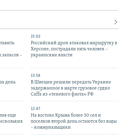
15:02
тавить
Российский дрон атаковал маршрутку в
Херсоне, пострадали пять человек –
 запасов –
украинские власти
13:58
за день
В Швеции решили передать Украине
задержанное в марте грузовое судно
Caffa из «теневого флота» РФ
12:47
тив еще
На востоке Крыма более 30 сел и
нескольких
поселков второй день остаются без воды
– коммунальщики