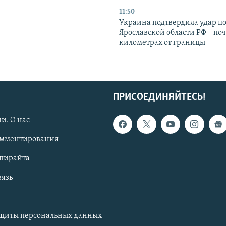
11:50
Украина подтвердила удар по
Ярославской области РФ – поч
километрах от границы
ПРИСОЕДИНЯЙТЕСЬ!
и. О нас
омментирования
опирайта
вязь
ащиты персональных данных