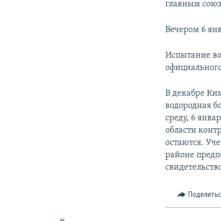
главным союз
Вечером 6 ян
Испытание во
официального
В декабре Ки
водородная бо
среду, 6 янва
области конт
остаются. Уч
районе предп
свидетельств
Поделить