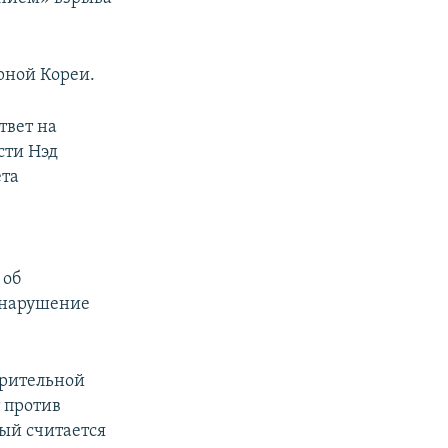
рной Кореи.
твет на
сти Нэд
ета
 об
 нарушение
арительной
 против
ый считается