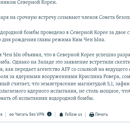
ником Северной Кореи.
варя на срочную встречу созывают членов Совета безо
дородной бомбы проведено в Северной Корее за двое с
 дня рождения главы режима Ким Чен Ына.
м Чен Ын объявил, что в Северной Корее успешно разр
мба. Однако на Западе это заявление встретили скепт
ря, как передает агентство AFP со ссылкой на ведущего
роля за ядерными вооружениями Криспина Ровера, со
еный считает, что землетрясение магнитудой 5,1, зафи
олагаемого ядерного испытания, не столь мощное, чт
овать об испытаниях водородной бомбы.
ся
Читать без VPN
Follow us
Печать