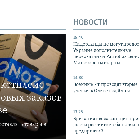
НОВОСТИ
15:40
Нидерланды не могут предос
Украине дополнительные
перехватчики Patriot из своих
Минобороны старны
14:30
ркетплейс
Военные РФ проводят вторые 
учения в Оливе под Ялтой
овых заказов
ве
13:25
Британия ввела санкции про
ставлять товары в
шести российских банков и 
предприятий