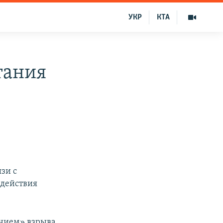
УКР
КТА
тания
зи с
 действия
нием» взрыва