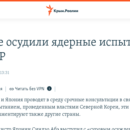
е осудили ядерные испы
Р
13:31
ся
Читать без VPN
и Япония проводят в среду срочные консультации в свя
танием, проведенным властями Северной Кореи, эти
ментируют также другие страны.
стр Японии Синдзо Абэ выступил с «суровым осужде