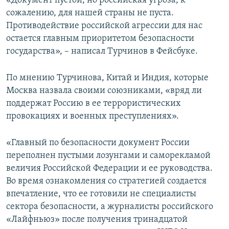
«Документ пустой, но российская угроза, к
ПРИСОЕДИНЯЙТЕСЬ!
ПОБЕДИТЕЛЕЙ НЕ СУДЯТ?
сожалению, для нашей страны не пуста.
Противодействие российской агрессии для нас
КРЫМ.НЕПОКОРЕННЫЙ
остается главным приоритетом безопасности
ELIFBE
государства», – написал Турчинов в Фейсбуке.
УКРАИНСКАЯ ПРОБЛЕМА КРЫМА
По мнению Турчинова, Китай и Индия, которые
Все сайты RFE/RL
Москва назвала своими союзниками, «вряд ли
поддержат Россию в ее террористических
провокациях и военных преступлениях».
«Главный по безопасности документ России
переполнен пустыми лозунгами и саморекламой
величия Российской Федерации и ее руководства.
Во время ознакомления со стратегией создается
впечатление, что ее готовили не специалисты
сектора безопасности, а журналисты российского
«Лайфньюз» после получения тринадцатой