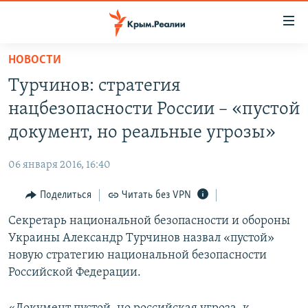
Доступность
ссылки
Вернуться
НОВОСТИ
к
НОВОСТИ
Турчинов: стратегия
основному
СПЕЦПРОЕКТЫ
содержанию
нацбезопасности России – «пустой
ВОДА
Вернутся
ГРУЗ 200
документ, но реальные угрозы»
к
ИСТОРИЯ
КАРТА ВОЕННЫХ ОБЪЕКТОВ КРЫМА
главной
06 января 2016, 16:40
ЕЩЕ
11 ЛЕТ ОККУПАЦИИ КРЫМА. 11 ИСТОРИЙ СОПРОТИВЛЕНИЯ
навигации
Вернутся
Поделиться
Читать без VPN
РАДІО СВОБОДА
ИНТЕРАКТИВ
к
Секретарь национальной безопасности и обороны
КАК ОБОЙТИ БЛОКИРОВКУ
ИНФОГРАФИКА
поиску
Украины Александр Турчинов назвал «пустой»
ТЕЛЕПРОЕКТ КРЫМ.РЕАЛИИ
новую стратегию национальной безопасности
Українською
Российской Федерации.
СОВЕТЫ ПРАВОЗАЩИТНИКОВ
Qırımtatar
ПРОПАВШИЕ БЕЗ ВЕСТИ