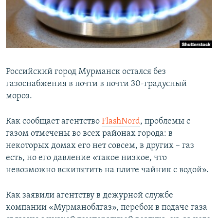
ПРИСОЕДИНЯЙТЕСЬ!
ПОБЕДИТЕЛЕЙ НЕ СУДЯТ?
КРЫМ.НЕПОКОРЕННЫЙ
ELIFBE
УКРАИНСКАЯ ПРОБЛЕМА КРЫМА
Российский город Мурманск остался без
Все сайты RFE/RL
газоснабжения в почти в почти 30-градусный
мороз.
Как сообщает агентство
FlashNord
, проблемы с
газом отмечены во всех районах города: в
некоторых домах его нет совсем, в других – газ
есть, но его давление «такое низкое, что
невозможно вскипятить на плите чайник с водой».
Как заявили агентству в дежурной службе
компании «Мурманоблгаз», перебои в подаче газа