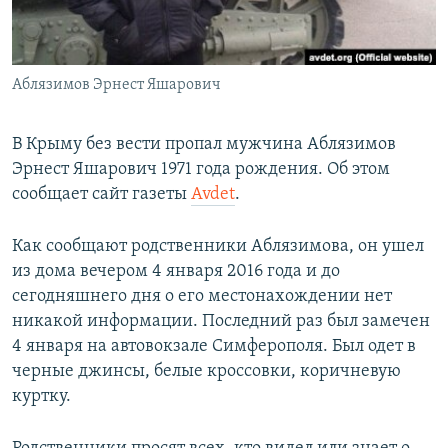
ПРИСОЕДИНЯЙТЕСЬ!
ПОБЕДИТЕЛЕЙ НЕ СУДЯТ?
КРЫМ.НЕПОКОРЕННЫЙ
Аблязимов Эрнест Яшарович
ELIFBE
УКРАИНСКАЯ ПРОБЛЕМА КРЫМА
В Крыму без вести пропал мужчина Аблязимов
Все сайты RFE/RL
Эрнест Яшарович 1971 года рождения. Об этом
сообщает сайт газеты
Avdet
.
Как сообщают родственники Аблязимова, он ушел
из дома вечером 4 января 2016 года и до
сегодняшнего дня о его местонахождении нет
никакой информации. Последний раз был замечен
4 января на автовокзале Симферополя. Был одет в
черные джинсы, белые кроссовки, коричневую
куртку.