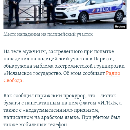
ПРИСОЕДИНЯЙТЕСЬ!
ПОБЕДИТЕЛЕЙ НЕ СУДЯТ?
КРЫМ.НЕПОКОРЕННЫЙ
ELIFBE
Место нападения на полицейский участок
УКРАИНСКАЯ ПРОБЛЕМА КРЫМА
Все сайты RFE/RL
На теле мужчины, застреленного при попытке
нападения на полицейский участок в Париже,
обнаружена эмблема экстремистской группировки
«Исламское государство. Об этом сообщает
Радио
Свобода
.
Как сообщил парижский прокурор, это – листок
бумаги с напечатанным на нем флагом «ИГИЛ», а
также с «недвусмысленным» призывом,
написанном на арабском языке. При убитом был
также мобильный телефон.