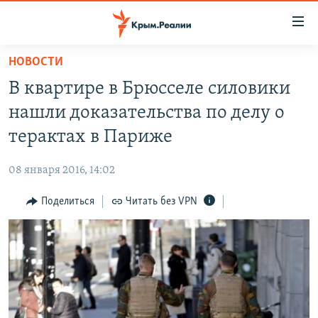
Доступность
ссылки
Вернуться
НОВОСТИ
к
НОВОСТИ
В квартире в Брюсселе силовики
основному
СПЕЦПРОЕКТЫ
содержанию
нашли доказательства по делу о
ВОДА
Вернутся
ГРУЗ 200
терактах в Париже
к
ИСТОРИЯ
КАРТА ВОЕННЫХ ОБЪЕКТОВ КРЫМА
главной
08 января 2016, 14:02
ЕЩЕ
11 ЛЕТ ОККУПАЦИИ КРЫМА. 11 ИСТОРИЙ СОПРОТИВЛЕНИЯ
навигации
Вернутся
Поделиться
Читать без VPN
РАДІО СВОБОДА
ИНТЕРАКТИВ
к
КАК ОБОЙТИ БЛОКИРОВКУ
ИНФОГРАФИКА
поиску
ТЕЛЕПРОЕКТ КРЫМ.РЕАЛИИ
Українською
СОВЕТЫ ПРАВОЗАЩИТНИКОВ
Qırımtatar
ПРОПАВШИЕ БЕЗ ВЕСТИ