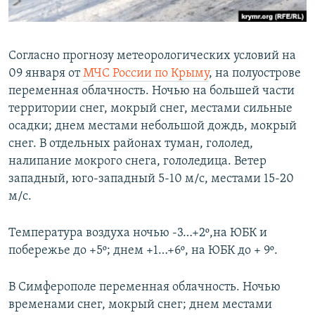
ПРИСОЕДИНЯЙТЕСЬ!
ПОБЕДИТЕЛЕЙ НЕ СУДЯТ?
КРЫМ.НЕПОКОРЕННЫЙ
Согласно прогнозу метеорологических условий на
ELIFBE
09 января от
МЧС России по Крыму
, на полуострове
УКРАИНСКАЯ ПРОБЛЕМА КРЫМА
переменная облачность. Ночью на большей части
Все сайты RFE/RL
территории снег, мокрый снег, местами сильные
осадки; днем местами небольшой дождь, мокрый
снег. В отдельных районах туман, гололед,
налипание мокрого снега, гололедица. Ветер
западный, юго-западный 5-10 м/с, местами 15-20
м/с.
Температура воздуха ночью -3…+2º,на ЮБК и
побережье до +5º; днем +1…+6º, на ЮБК до + 9º.
В Симферополе переменная облачность. Ночью
временами снег, мокрый снег; днем местами