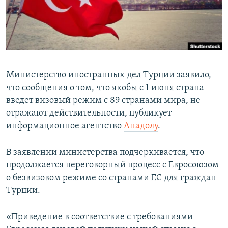
ПРИСОЕДИНЯЙТЕСЬ!
ПОБЕДИТЕЛЕЙ НЕ СУДЯТ?
КРЫМ.НЕПОКОРЕННЫЙ
ELIFBE
УКРАИНСКАЯ ПРОБЛЕМА КРЫМА
Министерство иностранных дел Турции заявило,
Все сайты RFE/RL
что сообщения о том, что якобы с 1 июня страна
введет визовый режим с 89 странами мира, не
отражают действительности, публикует
информационное агентство
Анадолу
.
В заявлении министерства подчеркивается, что
продолжается переговорный процесс с Евросоюзом
о безвизовом режиме со странами ЕС для граждан
Турции.
«Приведение в соответствие с требованиями