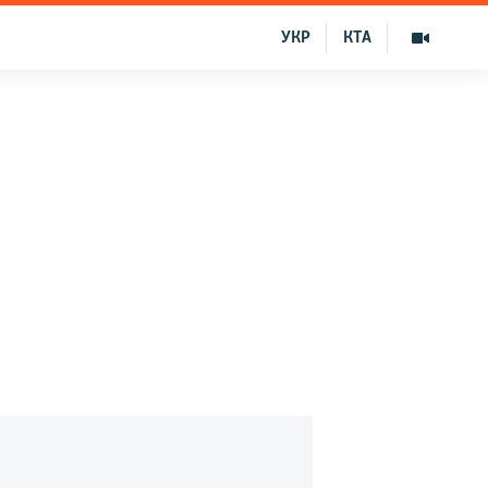
УКР
КТА