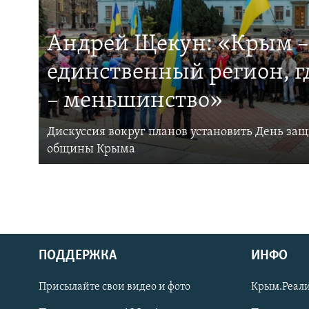
Андрей Щекун: «Крым –
единственный регион, 
– меньшинство»
Дискуссия вокруг планов установить День за
общины Крыма
ПОДДЕРЖКА
ИНФО
Українською
Присылайте свои видео и фото
Крым.Реали
Qırımtatar