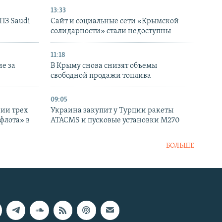
13:33
НПЗ Saudi
Сайт и социальные сети «Крымской
солидарности» стали недоступны
11:18
е за
В Крыму снова снизят объемы
свободной продажи топлива
09:05
нии трех
Украина закупит у Турции ракеты
флота» в
ATACMS и пусковые установки M270
БОЛЬШЕ