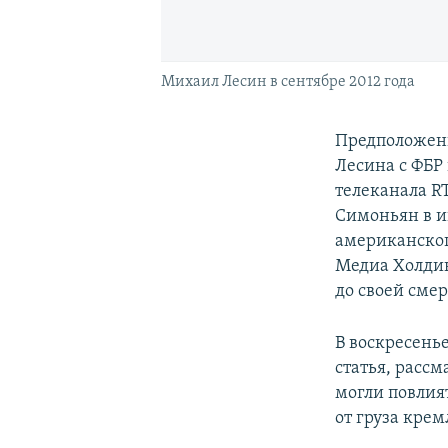
Михаил Лесин в сентябре 2012 года
Предположени
Лесина с ФБР
телеканала R
Симоньян в 
американског
Медиа Холдин
до своей смер
В воскресень
статья, расс
могли повлия
от груза кре