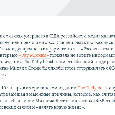
я о связях умершего в США российского медиамагна
 получили новый импульс. Главный редактор российск
T и международного информагентства «Россия сегодн
интервью
«Эху Москвы»
призвала не верить информац
о издания The Daily beast о том, что бывший гендирек
га» Михаил Лесин был якобы готов сотрудничать с ФБ
ти.
е 10 января в американском издании
The Daily beast
оп
матривающая возможные причины, которые, как считае
ть на сближение Михаила Лесина с агентами ФБР, что
млевских связей и «начать новую жизнь».