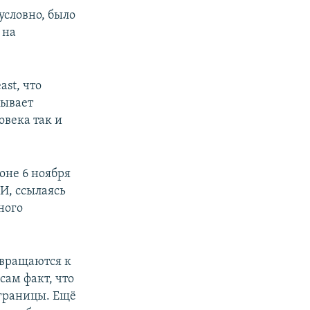
условно, было
 на
st, что
зывает
овека так и
оне 6 ноября
И, ссылаясь
ного
звращаются к
сам факт, что
 границы. Ещё