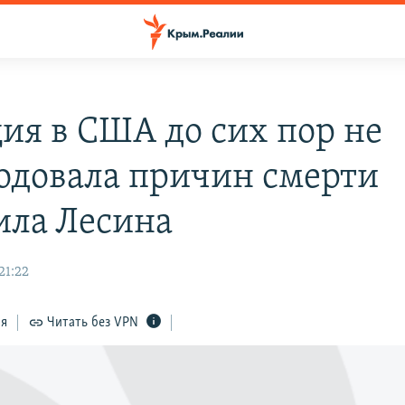
ия в США до сих пор не
одовала причин смерти
ла Лесина
21:22
ся
Читать без VPN