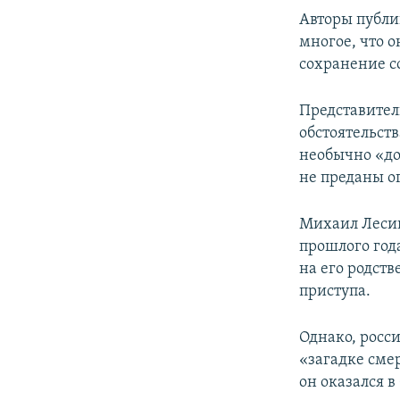
Авторы публик
многое, что о
сохранение с
Представител
обстоятельст
необычно «до
не преданы ог
Михаил Лесин
прошлого год
на его родств
приступа.
Однако, росс
«загадке смер
он оказался 