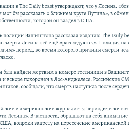
ации в The Daily beast утверждают, что у Лесина, «без
н мог бы рассказать о ближнем круге Путина», в обмен
обственности, которой он владел в США.
ь полиции Вашингтона рассказал изданию The Daily bea
ва смерти Лесина всё ещё «расследуются». Полиция на
лгим» период, во время которого причины смерти чел
ласке.
 был найден мертвым в номере гостиницы в Вашингт
а и вскоре похоронен в Лос-Анджелесе. Российские СМ
енников, сообщали, что смерть наступила после сердеч
ийские и американские журналисты периодически во
ти Лесина». В частности, обращают на себя внимание 
в США, вопреки запрету на пересечение американской