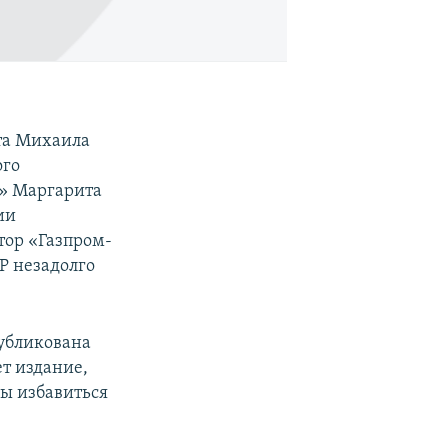
та Михаила
ого
я» Маргарита
ии
тор «Газпром-
Р незадолго
убликована
т издание,
бы избавиться