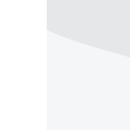
ПОБЕДИТЕЛЕЙ НЕ СУДЯТ?
КРЫМ.НЕПОКОРЕННЫЙ
ELIFBE
УКРАИНСКАЯ ПРОБЛЕМА КРЫМА