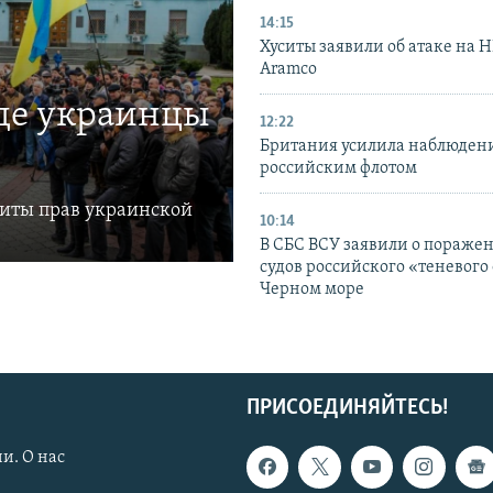
14:15
Хуситы заявили об атаке на 
Aramco
где украинцы
12:22
Британия усилила наблюдени
российским флотом
щиты прав украинской
10:14
В СБС ВСУ заявили о пораже
судов российского «теневого 
Черном море
ПРИСОЕДИНЯЙТЕСЬ!
и. О нас