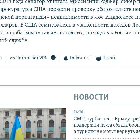
 2014 года сенатор от штата Миссисипи Роджер Уикер п
прокуратуры США провести проверку обстоятельств п
ской пропаганды» недвижимости в Лос-Анджелесе на
лларов. В США сомневались в «законности доходов Ле
г зарабатывать такие состояния, находясь в России на
ной службе.
ся
Читать без VPN
Follow us
Печать
НОВОСТИ
16:10
СМИ: турбизнес в Крыму тре
поддержки из-за обвала бро
а туристы не могут вернуть д