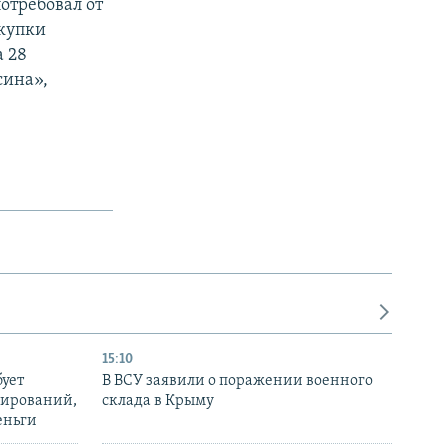
отребовал от
окупки
 28
сина»,
15:10
бует
В ВСУ заявили о поражении военного
нирований,
склада в Крыму
еньги