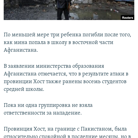
ПРИСОЕДИНЯЙТЕСЬ!
ПОБЕДИТЕЛЕЙ НЕ СУДЯТ?
КРЫМ.НЕПОКОРЕННЫЙ
ELIFBE
По меньшей мере три ребенка погибли после того,
УКРАИНСКАЯ ПРОБЛЕМА КРЫМА
как мина попала в школу в восточной части
Все сайты RFE/RL
Афганистана.
В заявлении министерства образования
Афганистана отмечается, что в результате атаки в
провинции Хост также ранены восемь студентов
средней школы.
Пока ни одна группировка не взяла
ответственности за нападение.
Провинция Хост, на границе с Пакистаном, была
относительно спокойной в последние месяцы, но в