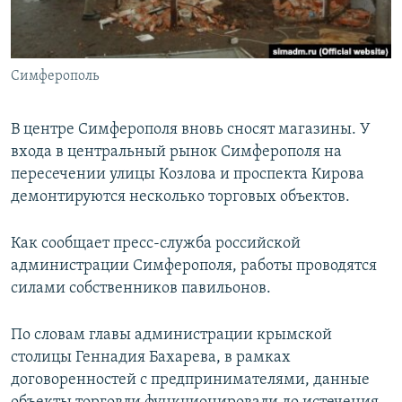
ПРИСОЕДИНЯЙТЕСЬ!
ПОБЕДИТЕЛЕЙ НЕ СУДЯТ?
КРЫМ.НЕПОКОРЕННЫЙ
Симферополь
ELIFBE
УКРАИНСКАЯ ПРОБЛЕМА КРЫМА
В центре Симферополя вновь сносят магазины. У
Все сайты RFE/RL
входа в центральный рынок Симферополя на
пересечении улицы Козлова и проспекта Кирова
демонтируются несколько торговых объектов.
Как сообщает пресс-служба российской
администрации Симферополя, работы проводятся
силами собственников павильонов.
По словам главы администрации крымской
столицы Геннадия Бахарева, в рамках
договоренностей с предпринимателями, данные