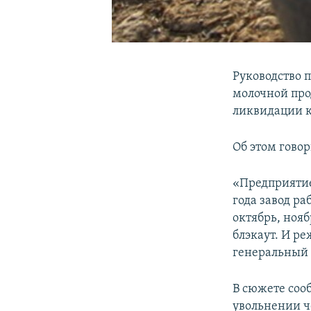
Руководство 
молочной про
ликвидации к
Об этом гово
«Предприятие
года завод ра
октябрь, нояб
блэкаут. И ре
генеральный
В сюжете соо
увольнении че