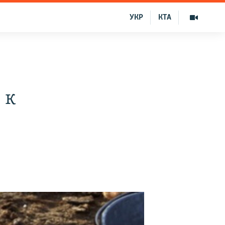
УКР
КТА
 к