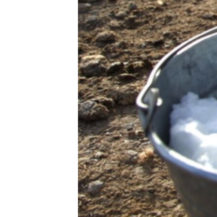
ПОБЕДИТЕЛЕЙ НЕ СУДЯТ?
КРЫМ.НЕПОКОРЕННЫЙ
ELIFBE
УКРАИНСКАЯ ПРОБЛЕМА КРЫМА