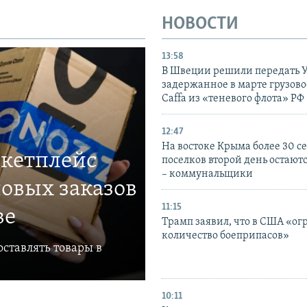
НОВОСТИ
13:58
В Швеции решили передать 
задержанное в марте грузово
Caffa из «теневого флота» РФ
12:47
На востоке Крыма более 30 се
ркетплейс
поселков второй день остаютс
– коммунальщики
овых заказов
11:15
ве
Трамп заявил, что в США «ог
количество боеприпасов»
ставлять товары в
10:11