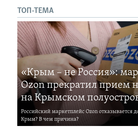
ТОП-ТЕМА
«Крым – не Россия»: ма
Ozon прекратил прием н
на Крымском полуостро
Российский маркетплейс Ozon отказывается до
Крым? В чем причина?