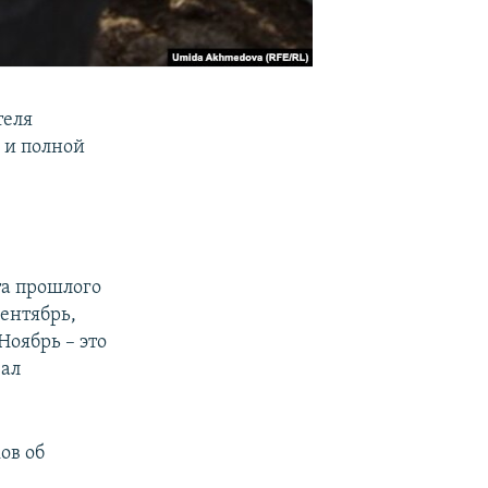
теля
 и полной
та прошлого
сентябрь,
Ноябрь – это
зал
ов об