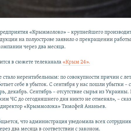
предприятия «Крыммолоко» – крупнейшего производи
дукции на полуострове заявило о прекращении работы
омпании через два месяца.
рится в сюжете телеканала
«Крым 24».
 стало нерентабельным: по совокупности причин с ле
ботает себе в убыток. С сентября у нас пошли убытки – 
рь, декабрь. Сентябрь – отсутствие сырья из Украины. 
жим ЧС до сегодняшнего дня никто не отменял», – ска
 директор «Крыммолока» Тимофей Ананьев.
бщается, что администрация уведомила всех сотрудник
рез два месяца в соответствии с законом.