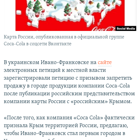
ПРИСОЕДИНЯЙТЕСЬ!
ПОБЕДИТЕЛЕЙ НЕ СУДЯТ?
КРЫМ.НЕПОКОРЕННЫЙ
ELIFBE
Карта России, опубликованная в официальной группе
УКРАИНСКАЯ ПРОБЛЕМА КРЫМА
Coca-Cola в соцсети Вконтакте
Все сайты RFE/RL
В украинском Ивано-Франковске на
сайте
электронных петиций к местной власти
зарегистрировали петицию с призывом запретить
продажу в городе продукции компании Соса-Соla
после публикации российским представительством
компании карты России с «российским» Крымом.
«После того, как компания «Coca Cola» фактически
признала Крым территорией России, предлагаю,
чтобы Ивано-Франковск стал первым городом в