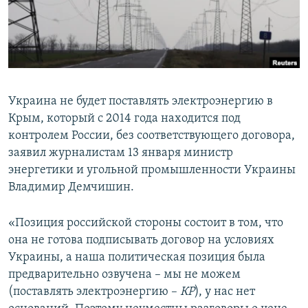
ПРИСОЕДИНЯЙТЕСЬ!
ПОБЕДИТЕЛЕЙ НЕ СУДЯТ?
КРЫМ.НЕПОКОРЕННЫЙ
ELIFBE
УКРАИНСКАЯ ПРОБЛЕМА КРЫМА
Украина не будет поставлять электроэнергию в
Все сайты RFE/RL
Крым, который с 2014 года находится под
контролем России, без соответствующего договора,
заявил журналистам 13 января министр
энергетики и угольной промышленности Украины
Владимир Демчишин.
«Позиция российской стороны состоит в том, что
она не готова подписывать договор на условиях
Украины, а наша политическая позиция была
предварительно озвучена – мы не можем
(поставлять электроэнергию –
КР
), у нас нет