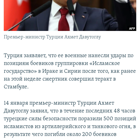
ПРИСОЕДИНЯЙТЕСЬ!
ПОБЕДИТЕЛЕЙ НЕ СУДЯТ?
КРЫМ.НЕПОКОРЕННЫЙ
ELIFBE
Премьер-министр Турции Ахмет Давутоглу
УКРАИНСКАЯ ПРОБЛЕМА КРЫМА
Все сайты RFE/RL
Турция заявляет, что ее военные нанесли удары по
позициям боевиков группировки «Исламское
государство» в Ираке и Сирии после того, как ранее
на этой неделе смертник совершил теракт в
Стамбуле.
14 января премьер-министр Турции Ахмет
Давутоглу заявил, что в течение последних 48 часов
турецкие силы безопасности поразили 500 позиций
исламистов из артиллерийского и танкового огня, в
результате чего погибли около 200 боевиков