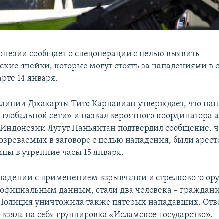
незии сообщает о спецоперации с целью выявить
ские ячейки, которые могут стоять за нападениями в 
рте 14 января.
лиции Джакарты Тито Карнавиан утверждает, что на
 глобальной сети» и назвал вероятного координатора 
 Индонезии Лугут Паньяитан подтвердил сообщение, ч
дозреваемых в заговоре с целью нападения, были арес
ицы в утренние часы 15 января.
адений с применением взрывчатки и стрелкового ор
 официальным данным, стали два человека – граждан
Полиция уничтожила также пятерых нападавших. Отв
 взяла на себя группировка «Исламское государство».