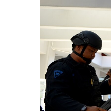
ПОБЕДИТЕЛЕЙ НЕ СУДЯТ?
КРЫМ.НЕПОКОРЕННЫЙ
ELIFBE
УКРАИНСКАЯ ПРОБЛЕМА КРЫМА