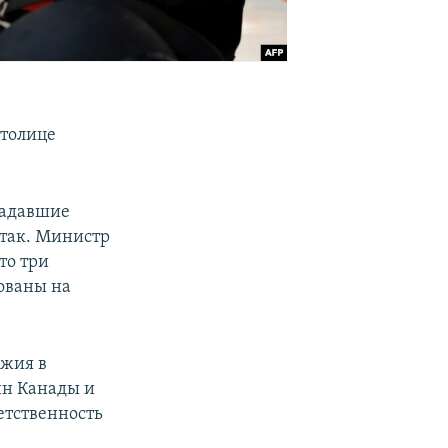
столице
падавшие
атак. Министр
то три
тованы на
ужия в
ин Канады и
етственность