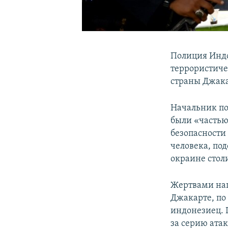
Полиция Индо
террористиче
страны Джака
Начальник по
были «частью
безопасности
человека, по
окраине стол
Жертвами нап
Джакарте, по
индонезиец. 
за серию атак