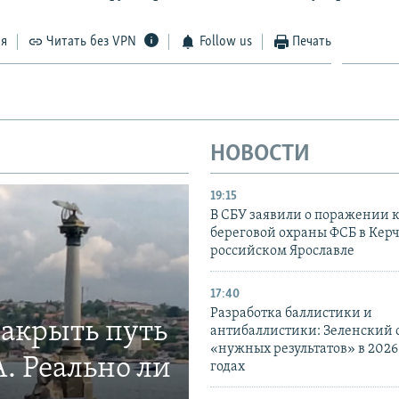
ся
Читать без VPN
Follow us
Печать
НОВОСТИ
19:15
В СБУ заявили о поражении 
береговой охраны ФСБ в Керч
российском Ярославле
17:40
Разработка баллистики и
закрыть путь
антибаллистики: Зеленский
«нужных результатов» в 2026
. Реально ли
годах