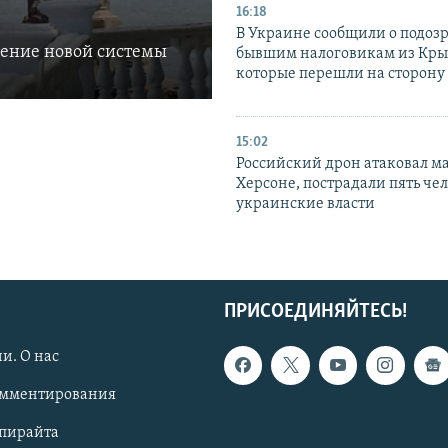
16:18
В Украине сообщили о подоз
ление новой системы
бывшим налоговикам из Кры
которые перешли на сторону
15:02
Российский дрон атаковал м
Херсоне, пострадали пять чел
украинские власти
ПРИСОЕДИНЯЙТЕСЬ!
и. О нас
омментирования
опирайта