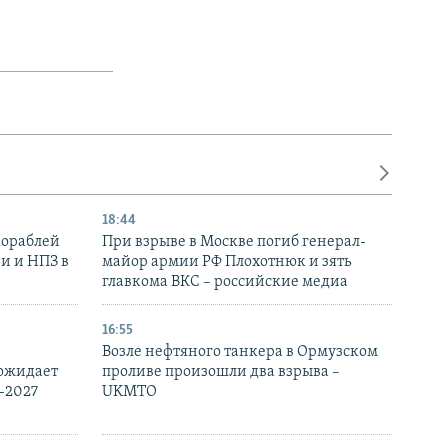
18:44
кораблей
При взрыве в Москве погиб генерал-
и и НПЗ в
майор армии РФ Плохотнюк и зять
главкома ВКС – российские медиа
16:55
Возле нефтяного танкера в Ормузском
 ожидает
проливе произошли два взрыва –
-2027
UKMTO