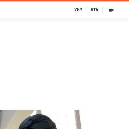
УКР
КТА