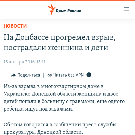
Доступность
ссылки
Вернуться
НОВОСТИ
к
НОВОСТИ
На Донбассе прогремел взрыв,
основному
СПЕЦПРОЕКТЫ
содержанию
пострадали женщина и дети
ВОДА
Вернутся
ГРУЗ 200
к
15 января 2016, 13:11
ИСТОРИЯ
КАРТА ВОЕННЫХ ОБЪЕКТОВ КРЫМА
главной
ЕЩЕ
Поделиться
Читать без VPN
11 ЛЕТ ОККУПАЦИИ КРЫМА. 11 ИСТОРИЙ СОПРОТИВЛЕНИЯ
навигации
Вернутся
РАДІО СВОБОДА
Из-за взрыва в многоквартирном доме в
ИНТЕРАКТИВ
к
Украинске Донецкой области женщина и двое
КАК ОБОЙТИ БЛОКИРОВКУ
ИНФОГРАФИКА
поиску
детей попали в больницу с травмами, еще одного
ТЕЛЕПРОЕКТ КРЫМ.РЕАЛИИ
ребенка ищут под завалами.
Українською
СОВЕТЫ ПРАВОЗАЩИТНИКОВ
Qırımtatar
Об этом говорится в сообщении пресс-службы
ПРОПАВШИЕ БЕЗ ВЕСТИ
прокуратуры Донецкой области.