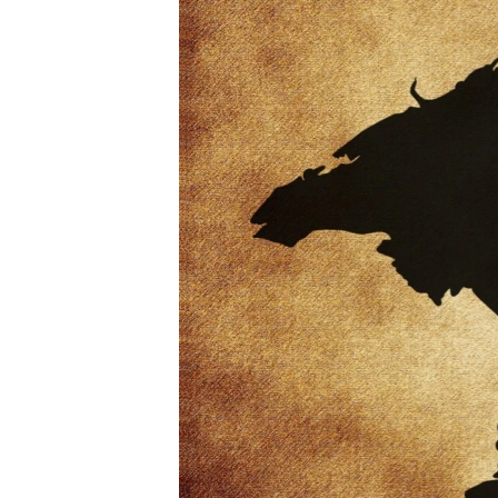
ПОБЕДИТЕЛЕЙ НЕ СУДЯТ?
КРЫМ.НЕПОКОРЕННЫЙ
ELIFBE
УКРАИНСКАЯ ПРОБЛЕМА КРЫМА