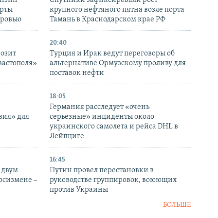
ензин
Спутники зафиксировали рост
ерты
крупного нефтяного пятна возле порта
оровью
Тамань в Краснодарском крае РФ
20:40
розит
Турция и Ирак ведут переговоры об
вастополя»
альтернативе Ормузскому проливу для
поставок нефти
18:05
Германия расследует «очень
вия» для
серьезные» инциденты около
украинского самолета и рейса DHL в
Лейпциге
16:45
 двум
Путин провел перестановки в
госизмене –
руководстве группировок, воюющих
против Украины
БОЛЬШЕ