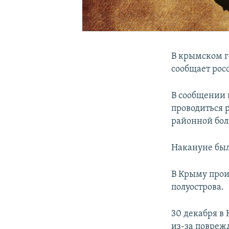
В крымском г
сообщает рос
В сообщении п
проводиться 
районной бо
Накануне был
В Крыму прои
полуострова.
30 декабря в
из-за поврежд