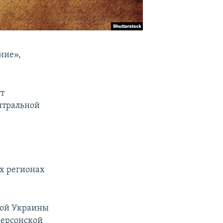
ние»,
ут
нтральной
х регионах
овой Украины
Херсонской