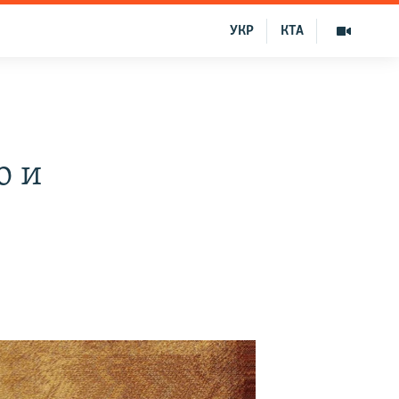
УКР
КТА
о и