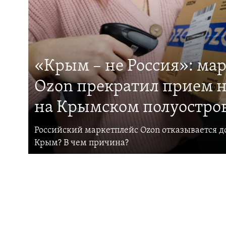
«Крым – не Россия»: ма
Ozon прекратил прием н
на Крымском полуостро
Российский маркетплейс Ozon отказывается до
Крым? В чем причина?