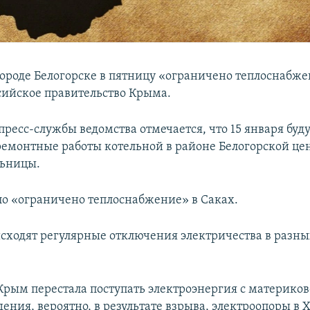
ороде Белогорске в пятницу «ограничено теплоснабже
сийское правительство Крыма.
ресс-службы ведомства отмечается, что 15 января буд
ремонтные работы котельной в районе Белогорской це
льницы.
о «ограничено теплоснабжение» в Саках.
сходят регулярные отключения электричества в разны
 Крым перестала поступать электроэнергия с материк
ения, вероятно, в результате взрыва, электроопоры в 