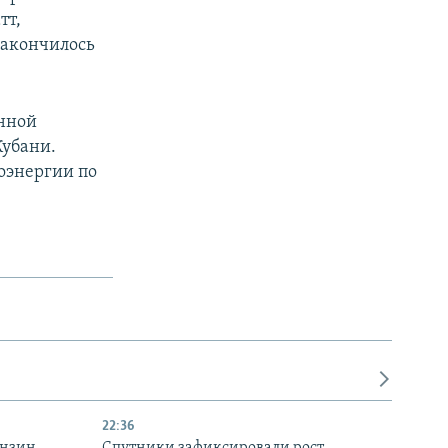
тт,
 закончилось
енной
Кубани.
оэнергии по
22:36