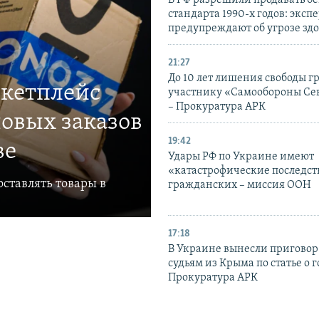
В РФ разрешили продавать б
стандарта 1990-х годов: эксп
предупреждают об угрозе зд
21:27
До 10 лет лишения свободы г
ркетплейс
участнику «Самообороны Се
– Прокуратура АРК
овых заказов
19:42
ве
Удары РФ по Украине имеют
«катастрофические последст
ставлять товары в
гражданских – миссия ООН
17:18
В Украине вынесли приговор
судьям из Крыма по статье о 
Прокуратура АРК